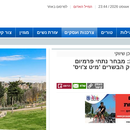
|
המייל האדום
|
לפרסום באתר
לות
טורים
צרכנות ועסקים
עזרת נשים
מגזין
צור ק
ן שיווקי
: מבחר נתחי פרמיום
 הבשרים 'מיט צ'ויס'