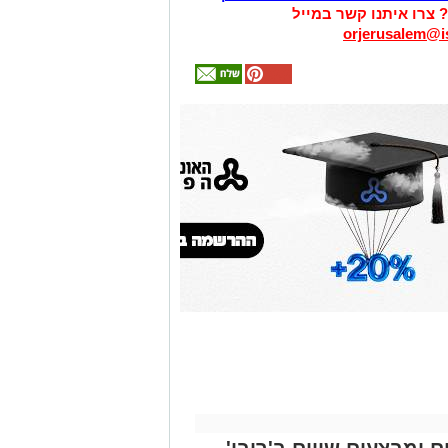
? צרו איתנו קשר במייל
orjerusalem@is
אולי
יעניין
אותך
גם
זהירות עם הדו
גלגלי