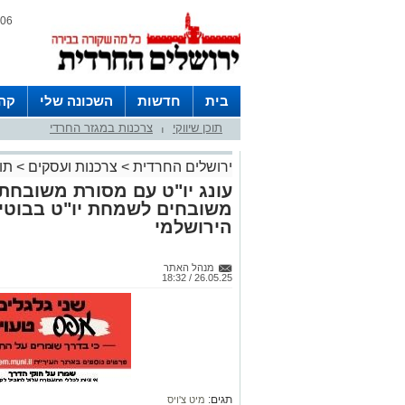
06 אוגוסט 2026 / 23:44
בית
חדשות
השכונה שלי
קהי
תוכן שיווקי
צרכנות במגזר החרדי
חצרות
|
ירושלים החרדית
>
צרכנות ועסקים
>
תוכ
עונג יו"ט עם מסורת משובחת
משובחים לשמחת יו"ט בבוטיק
הירושלמי
מנהל האתר
26.05.25 / 18:32
תגים:
מיט צ'ויס