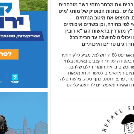
 בבית עם מבחר נתחי בשר מובחרים
'ויס'. בחנות הבוטיק של מותג 'מיט
ים, תמצאו את מיטב הנתחים
לפי בחירה, וכן בשרים איכותיים
ץ מהדרין בראשות הגר"א רובין
ויכולים להישלח עד הבית בכל
ר דגים טריים ואיכותיים
"מיט צ'ויס", בוטיק הבשרים השוכן במתחם אגריפס 88 הירושלמי, מציע ללקוחותיו
בקפידה על ידי הקצבים באיכות בלתי
וכשים בו את חומרי הגלם שלהם.
מיום המתאימים לסעודות חג מלאות
נוור, פרנצ' רוסט, כתף טלה, צלעות טלה
ת חגיגיות ומאפשרים להתענג עליהם