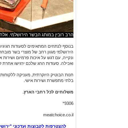
הרב רובין במותג הבשר הירושלמי. אלחנ
בנוסף לנתחים המתאימים לסעודות חגיגיות 
הירושלמי מגוון רחב של מוצרי בשר מובחרי
ונקייה, עם דגש על איכות פרמיום ושירות 
ואכילה. סעודות החג שלכם ירגישו אחרת לג
חנות הבוטיק היוקרתית, מעניקה ללקוחות
בלתי מתפשרת ושירות אישי.
משלוחים לכל רחבי הארץ.
9306*
meatchoice.co.il
להצטרפות לקבוצות ועדכוני "ירוש