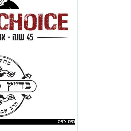
מיט צ'ויס