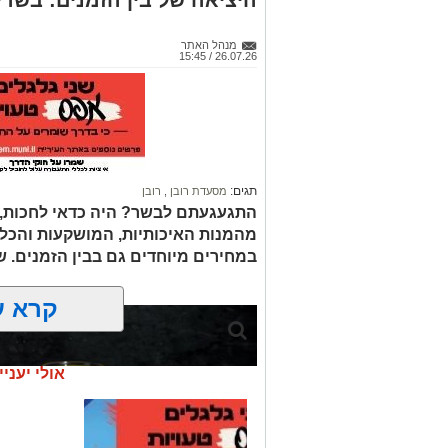
היציאה של בין הזמנים: בשרים
מנהל האתר
26.07.26 / 15:45
תגים:
מסעדת רובן
,
רובן
התגעגעתם לבשר? היה כדאי לחכות, כ
מהמנות האיכותיות, המושקעות והכל-
במחירים מיוחדים גם בבין הזמנים. ש
קרא ע
אולי יעניי