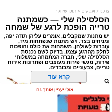
צרכנות ועסקים
>
תוכן שיווקי
מסעדת רובן. יחצ
הסלסילה שלי — כשמתנה
מנהל האתר / 15:45 26.07.26
טרייה הופכת לרגע של שמחה
יש מתנות שמקבלים, אומרים עליהן תודה יפה,
ומניחים בצד. ויש מתנות שנפתחות מיד,
עוברות לשולחן, משמחות את כולם והופכות
לחלק מהרגע עצמו. בדיוק לשם נכנסת
הסלסילה שלי, חברה המתמחה במשלוחי
פירות, מגשי פירות מעוצבים ופתרונות אירוח
תגים:
מסעדת רובן
,
רובן
טריים, צבעוניים ומכובדים.
אכלתם בשר, ועכשיו הכתבה הזאת. אנחנו יודעים
קרא עוד
שהיא תגרום לקיבה שלכם להתגעגע עד כאב
לבורגר לוהט ועסיסי, נוטף טעם וארומה, שמתפנק
אולי יעניין אותך גם
לו בתוך לחמניה שיצאה זה עתה מהתנור,
קראנצ'ית מבחוץ ורכה מבפנים, כשהוא עטוף
באהבה באוסף רטבים פיקנטיים מופלאים. אז