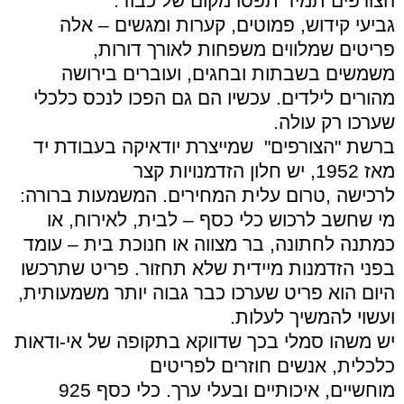
הצורפים תמיד תפסו מקום של כבוד.
גביעי קידוש, פמוטים, קערות ומגשים – אלה
פריטים שמלווים משפחות לאורך דורות,
משמשים בשבתות ובחגים, ועוברים בירושה
מהורים לילדים. עכשיו הם גם הפכו לנכס כלכלי
שערכו רק עולה.
ברשת "הצורפים" שמייצרת יודאיקה בעבודת יד
מאז 1952, יש חלון הזדמנויות קצר
לרכישה ,טרום עלית המחירים. המשמעות ברורה:
מי שחשב לרכוש כלי כסף – לבית, לאירוח, או
כמתנה לחתונה, בר מצווה או חנוכת בית – עומד
בפני הזדמנות מיידית שלא תחזור. פריט שתרכשו
היום הוא פריט שערכו כבר גבוה יותר משמעותית,
ועשוי להמשיך לעלות.
יש משהו סמלי בכך שדווקא בתקופה של אי-ודאות
כלכלית, אנשים חוזרים לפריטים
מוחשיים, איכותיים ובעלי ערך. כלי כסף 925