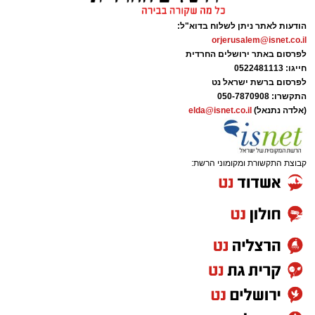
הודעות לאתר ניתן לשלוח בדוא"ל:
orjerusalem@isnet.co.il
לפרסום באתר ירושלים החרדית
חייגו: 0522481113
לפרסום ברשת ישראל נט
תגים:
חביתת ירק
התקשרו:
050-7870908
(אלדה נתנאל)
elda@isnet.co.il
מצרכים (ל-2 מנות)
4 ביצים
קבוצת התקשורת ומקומוני הרשת:
½ פלפל אדום, חתוך לקוביות קטנות
½ פלפל צהוב, חתוך לקוביות קטנות
¼ פלפל ירוק, חתוך לקוביות קטנות
½ בצל קטן קצוץ דק (לא חובה)
2 כפות פטרוזיליה קצוצה
2 כפות עירית קצוצה
2 כפות גבינה בולגרית מפוררת (לא חובה)
½ כפית פפריקה מתוקה