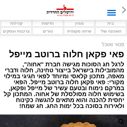
בית
מגזין
חדשות
קהילות
השכונה שלי
שיחה מקומית
טורים
צרכנות ועסקים
פנאי ואוכל
פאי פקאן חלוה ברוטב מייפל
לרגל חג הסוכות מגישה חברת "אחוה",
מהמובילות בישראל בייצור טחינה, חלוה ודברי
מאפה, מתכון קלאסי ומיוחד לפאי חגיגי במילוי
מקורי: פאי פקאן חלוה ברוטב מייפל. הפאי
במרקם נימוח ובטעם עשיר של מייפל ופקאן,
בשימוש חלוה מסולסלת של אחוה. המתכון קל
יחסית להכנה והוא מתאים להגשה כקינוח
ולאירוח בסוכה בכל ימות החג. חג שמח!