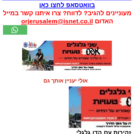
בוואטסאפ לחצו כאן
מעוניינים להגיב? לדווח? צרו איתנו קשר במייל
האדום
orjerusalem@isnet.co.il
אולי יעניין אותך גם
זהירות עם הדו גלגלי