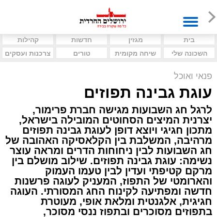
בית
מגזין
חדשות
קהילות
השכונה שלי
שיחה מקומית
טורים
צרכנות ועסקים
פנאי ואוכל
עוגת גבינה תפוזים
לרגל חג השבועות מגישה חברת פרימור,
יצרנית המיצים הסחוטים המובילה בישראל,
מתכון חגיגי ויוצא דופן לעוגת גבינה תפוזים
מרהיבה, המשלבת בין הקלאסיקה האהובה של
חג השבועות לבין ניחוחות הדרים ומראה עוצר
נשימה: עוגת גבינה תפוזים. שילוב מושלם בין
מרקם קטיפתי ועדין לבין טעמו העמוק
והארומטי של התפוז, המעניק לעוגה פרשנות
חדשה ומפתיעה לקינוח החג המסורתי. העוגה
חגיגית, אלגנטית ומלאת אופי, מעוטרת
בתפוזים מסוכרים ובתפוז ננסי מסוכר,