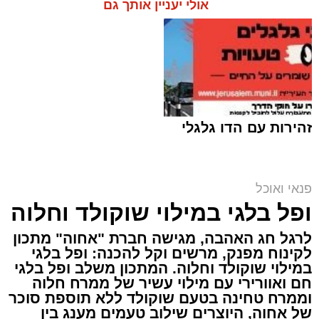
אולי יעניין אותך גם
זהירות עם הדו גלגלי
פנאי ואוכל
ai
ופל בלגי במילוי שוקולד וחלוה
אלדה נתנאל / 10:21 07.08.26
לרגל חג האהבה, מגישה חברת "אחוה" מתכון
לקינוח מפנק, מרשים וקל להכנה: ופל בלגי
במילוי שוקולד וחלוה. המתכון משלב ופל בלגי
חם ואוורירי עם מילוי עשיר של ממרח חלוה
וממרח טחינה בטעם שוקולד ללא תוספת סוכר
של אחוה, היוצרים שילוב טעמים מענג בין