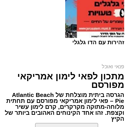
כל רגע לחגיגה של אהבה. ט"ו באב שמח!
זהירות עם הדו גלגלי
פנאי ואוכל
מתכון לפאי לימון אמריקאי
מפורסם
הגרסה ביתית מוצלחת של Atlantic Beach
Pie – פאי לימון אמריקאי מפורסם עם תחתית
מלוחה-מתוקה מקרקרים, קרם לימון עשיר
ופל בלגי במילוי שוקולד וחלוה צילום הדס ניצן
וקצפת. זהו אחד הקינוחים האהובים ביותר של
הקיץ
אלדה נתנאל / 09:09 26.07.26