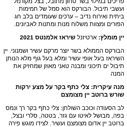
פריכים במילוי בשר טחון מתובל, בצל מקורמל
ועשבי תיבול. הבורקס הוא סמל של חמימות
ביתית ואירוח נדיב – ערכים שעומדים בלב חג
הפורים ומצוות משלוח מנות ומתנות לאביונים.
יין מומלץ:
ארטיזנל
שיראז
אלמנטס 2021
הבורקס הממולא בשר יוצר מרקם עשיר ושמנוני. יין
השיראז בעל אופי עשיר ומלא בעל גוף מלא הנותן
תיבול ים תיכוני ומבנה טאני מאוזן שמחזיק את
המנה
מנה עיקרית: צלי כתף בקר על מצע ירקות
שורש ברוטב יין מצומצם
לב הסעודה וכוכב השולחן: צלי כתף בקר רך ונמס
בפה, מבושל לאיטו עם גזר, בטטה, סלרי ובצל,
ברוטב יין אדום מצומצם ועשיר. לצידו מוגש פירה