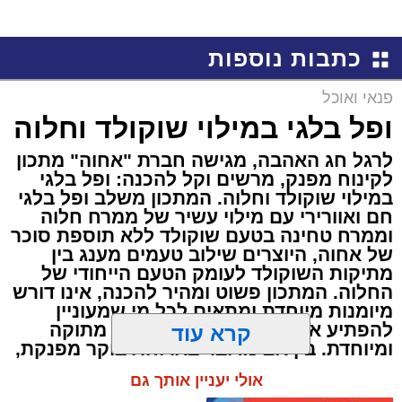
כתבות נוספות
פנאי ואוכל
ופל בלגי במילוי שוקולד וחלוה
לרגל חג האהבה, מגישה חברת "אחוה" מתכון
לקינוח מפנק, מרשים וקל להכנה: ופל בלגי
במילוי שוקולד וחלוה. המתכון משלב ופל בלגי
חם ואוורירי עם מילוי עשיר של ממרח חלוה
וממרח טחינה בטעם שוקולד ללא תוספת סוכר
של אחוה, היוצרים שילוב טעמים מענג בין
מתיקות השוקולד לעומק הטעם הייחודי של
החלוה. המתכון פשוט ומהיר להכנה, אינו דורש
מיומנות מיוחדת ומתאים לכל מי שמעוניין
להפתיע את בן או בת הזוג במחווה מתוקה
קרא עוד
ומיוחדת. בין אם מדובר בארוחת בוקר מפנקת,
קינוח לארוחה רומנטית או פינוק זוגי בסוף
אולי יעניין אותך גם
היום, הוופל הבלגי בטעם שוקולד וחלוה יהפוך