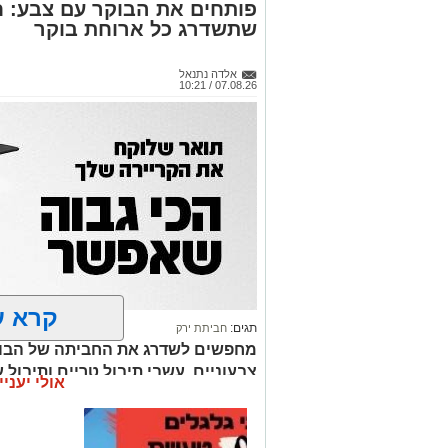
פותחים את הבוקר עם צבע: ח
שתשדרג כל ארוחת בוקר
אלדה נתנאל
07.08.26 / 10:21
קרא ע
תגים:
חביתת ירק
מחפשים לשדרג את החביתה של הבוק
צבעוניים, עשבי תיבול טריים ותיבול ע
אולי יעניי
בטעמים וצבעונית במיוחד.