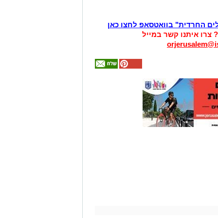
לים החרדית" בוואטסאפ לחצו כאן
? צרו איתנו קשר במייל
orjerusalem@is
אולי
יעניין
אותך
גם
זהירות עם הדו
גלגלי