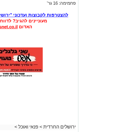
פחמימה: 16 גר'
להצטרפות לקבוצות ועדכוני "ירוש
מעוניינים להגיב? לדווח
האדום
net.co.il
ירושלים החרדית
>
פנאי ואוכל
>