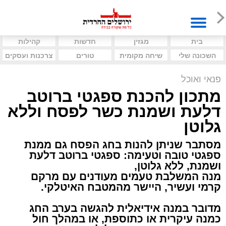
בית
מגזין
חדשות
קהילות
השכונה שלי
שיחה מקומית
טורים
צרכנות ועסקים
פנאי ואוכל
מתכון להכנת ספגטי ברוטב
דלעת ושמנת כשר לפסח וללא
גלוטן
מסתבר שניתן להנות בחג הפסח גם ממנת
ספגטי טובה וטעימה: ספגטי ברוטב דלעת
ושמנת, ללא גלוטן,
מנה המשלבת טעמים מעודנים עם מרקם
קרמי ועשיר, היישר מהמטבח האיטלקי.
מדובר במנה אידיאלית להגשה בערב החג
כמנה עיקרית או כתוספת, או במהלך חול