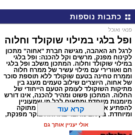
כתבות נוספות
פנאי ואוכל
ופל בלגי במילוי שוקולד וחלוה
לרגל חג האהבה, מגישה חברת "אחוה" מתכון
לקינוח מפנק, מרשים וקל להכנה: ופל בלגי
במילוי שוקולד וחלוה. המתכון משלב ופל בלגי
חם ואוורירי עם מילוי עשיר של ממרח חלוה
וממרח טחינה בטעם שוקולד ללא תוספת סוכר
של אחוה, היוצרים שילוב טעמים מענג בין
מתיקות השוקולד לעומק הטעם הייחודי של
החלוה. המתכון פשוט ומהיר להכנה, אינו דורש
מיומנות מיוחדת ומתאים לכל מי שמעוניין
להפתיע את בן או בת הזוג במחווה מתוקה
קרא עוד
ומיוחדת. בין אם מדובר בארוחת בוקר מפנקת,
קינוח לארוחה רומנטית או פינוק זוגי בסוף
אולי יעניין אותך גם
היום, הוופל הבלגי בטעם שוקולד וחלוה יהפוך
כל רגע לחגיגה של אהבה. ט"ו באב שמח!