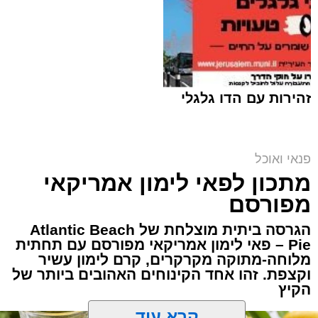
זהירות עם הדו גלגלי
פנאי ואוכל
מתכון לפאי לימון אמריקאי
מפורסם
הגרסה ביתית מוצלחת של Atlantic Beach
Pie – פאי לימון אמריקאי מפורסם עם תחתית
מלוחה-מתוקה מקרקרים, קרם לימון עשיר
ופל בלגי במילוי שוקולד וחלוה צילום הדס ניצן
וקצפת. זהו אחד הקינוחים האהובים ביותר של
הקיץ
אלדה נתנאל / 09:09 26.07.26
קרא עוד