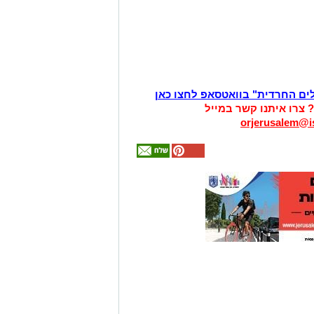
לים החרדית" בוואטסאפ לחצו כאן
? צרו איתנו קשר במייל
orjerusalem@is
אולי
יעניין
אותך
גם
זהירות עם הדו
גלגלי