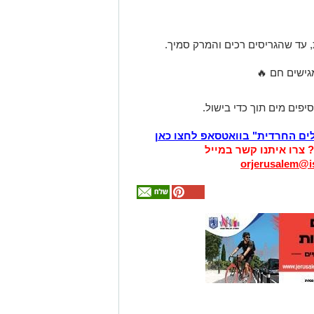
גישים חם 🔥
יפים מים תוך כדי בישול.
לים החרדית" בוואטסאפ לחצו כאן
? צרו איתנו קשר במייל
orjerusalem@is
אולי
יעניין
אותך
גם
זהירות עם הדו
גלגלי