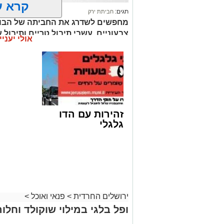
קרא ע
תגים:
חביתת ירק
מחפשים לשדרג את החביתה של הבוק
צבעוניים, עשבי תיבול טריים ותיבול ע
אולי יעניי
בטעמים וצבעונית במיוחד.
זהירות עם הדו
גלגלי
ירושלים החרדית
>
פנאי ואוכל
>
ופל בלגי במילוי שוקולד וחלוה