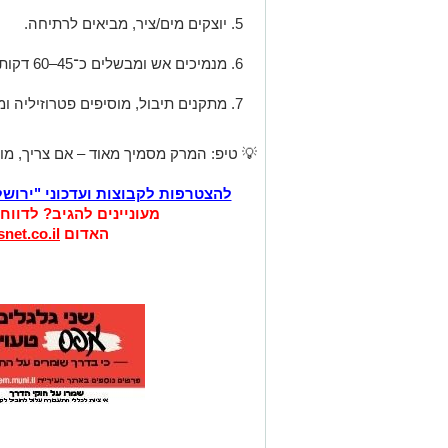
יוצקים מים/ציר, מביאים לרתיחה.
מנמיכים אש ומבשלים כ־45–60 דקות, עד שהגריסים רכים והמרק סמיך.
מתקנים תיבול, מוסיפים פטרוזיליה ומ
💡 טיפ: המרק מסמיך מאוד – אם צריך, מוס
להצטרפות לקבוצות ועדכוני "ירוש
מעוניינים להגיב? לדווח
האדום
net.co.il