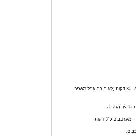
שוטפים היטב את הגריסים ומשרים 20–30 דקות (לא חובה אבל משפר
 בצל עד הזהבה.
רבבים כ־3 דקות.
בים.