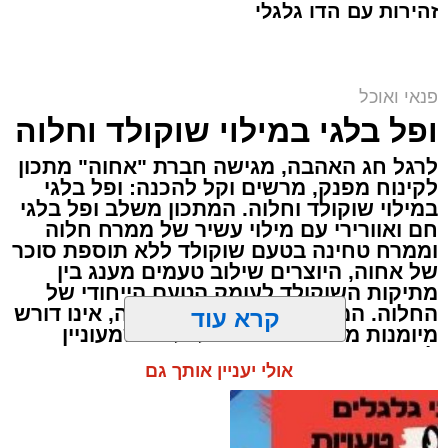
זהירות עם הדו גלגלי
פנאי ואוכל
ai
ופל בלגי במילוי שוקולד וחלוה
אלדה נתנאל / 10:21 07.08.26
לרגל חג האהבה, מגישה חברת "אחוה" מתכון
לקינוח מפנק, מרשים וקל להכנה: ופל בלגי
במילוי שוקולד וחלוה. המתכון משלב ופל בלגי
חם ואוורירי עם מילוי עשיר של ממרח חלוה
וממרח טחינה בטעם שוקולד ללא תוספת סוכר
של אחוה, היוצרים שילוב טעמים מענג בין
תגים:
חביתת ירק
מתיקות השוקולד לעומק הטעם הייחודי של
החלוה. המתכון פשוט ומהיר להכנה, אינו דורש
מיומנות מיוחדת ומתאים לכל מי שמעוניין
מצרכים (ל-2 מנות)
להפתיע את בן או בת הזוג במחווה מתוקה
קרא עוד
4 ביצים
ומיוחדת. בין אם מדובר בארוחת בוקר מפנקת,
קינוח לארוחה רומנטית או פינוק זוגי בסוף
½ פלפל אדום, חתוך לקוביות קטנות
אולי יעניין אותך גם
היום, הוופל הבלגי בטעם שוקולד וחלוה יהפוך
½ פלפל צהוב, חתוך לקוביות קטנות
כל רגע לחגיגה של אהבה. ט"ו באב שמח!