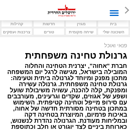
בית
מגזין
חדשות
קהילות
השכונה שלי
שיחה מקומית
טורים
צרכנות ועסקים
פנאי ואוכל
גרנולת טחינה משפחתית
חברת "אחוה", יצרנית הטחינה והחלוה
המובילה בישראל, מגישה לרגל יום המשפחה
מתכון מפנק ומיוחד לגרנולה ביתית וטעימה:
גרנולת טחינה משפחתית. גרנולה עשירה
ומפנקת, קלה להכנה, עשויה משיבולת שועל
ושפע של אגוזים, שקדים וגרעינים, מעורבבים
עם סירופ מייפל וטחינה קטיפתית. השימוש
במתכון בטחינה מסורתית חדשה של אחוה,
באיכות פרמיום, המיוצרת בטחינה דקה
ובמליחות מעודנת. הגרנולה נהדרת לנשנוש,
כארוחת ביניים לצד יוגורט או חלב וכתוספת