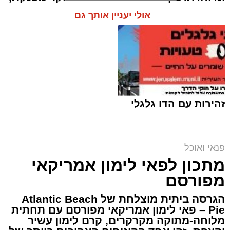
קינוח לארוחה רומנטית או פינוק זוגי בסוף
אולי יעניין אותך גם
היום, הוופל הבלגי בטעם שוקולד וחלוה יהפוך
כל רגע לחגיגה של אהבה. ט"ו באב שמח!
זהירות עם הדו גלגלי
פנאי ואוכל
מתכון לפאי לימון אמריקאי
מפורסם
הגרסה ביתית מוצלחת של Atlantic Beach
Pie – פאי לימון אמריקאי מפורסם עם תחתית
מלוחה-מתוקה מקרקרים, קרם לימון עשיר
ופל בלגי במילוי שוקולד וחלוה צילום הדס ניצן