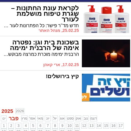
לקראת עונת החתונות –
שגרת טיפוח מושלמת
לעורך
חדש מד"ר פישר: כל הפתרונות לעור שומני
25.02.25, מנהל האתר
בשכונת בית וגן: נפטרה
אימה של הרבנית ימימה
הרבנית ימימה מוכרת כמרצה מבוקשת ופופולארית בקרב קהילות נשים בכל רחבי הארץ ובעולם
17.02.25, ארי קאהן
קיץ בירושלים!
2025
2026
פבר
דצמ
נוב
אוק
ספט
אוג
יול
יונ
מאי
אפר
מרץ
ינו
1
2
3
4
5
6
7
8
9
10
11
12
13
14
15
16
17