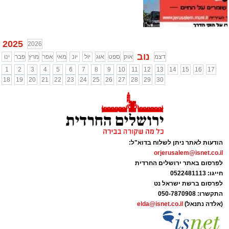
2025
2026
נוב
דצמ
אוק
ספט
אוג
יול
יונ
מאי
אפר
מרץ
פבר
ינו
1
2
3
4
5
6
7
8
9
10
11
12
13
14
15
16
17
18
19
20
21
22
23
24
25
26
27
28
29
30
הודעות לאתר ניתן לשלוח בדוא"ל:
orjerusalem@isnet.co.il
לפרסום באתר ירושלים החרדית
חייגו: 0522481113
לפרסום ברשת ישראל נט
התקשרו:
050-7870908
(אלדה נתנאל)
elda@isnet.co.il