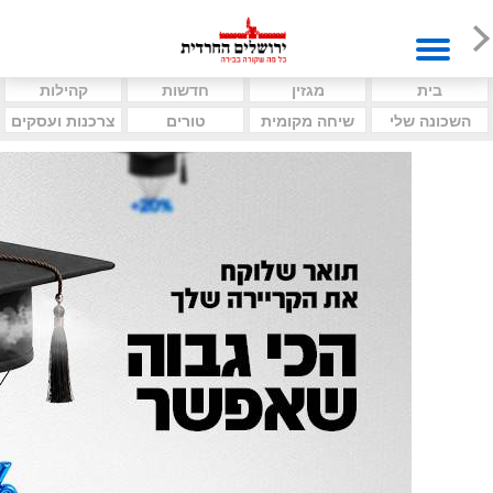
בית
מגזין
חדשות
קהילות
השכונה שלי
שיחה מקומית
טורים
צרכנות ועסקים