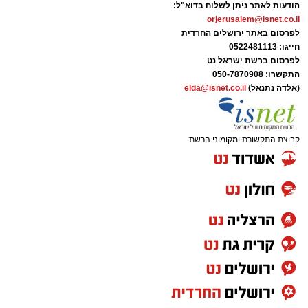
הודעות לאתר ניתן לשלוח בדוא"ל:
orjerusalem@isnet.co.il
לפרסום באתר ירושלים החרדית
חייגו: 0522481113
לפרסום ברשת ישראל נט
התקשרו:
050-7870908
(אלדה נתנאל)
elda@isnet.co.il
קבוצת התקשורת ומקומוני הרשת: