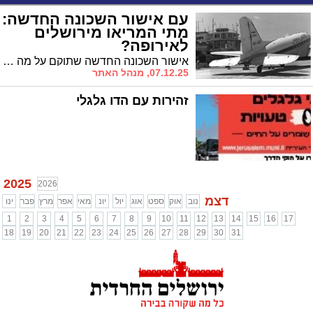
עם אישור השכונה החדשה:
מתי המריאו מירושלים
לאירופה?
אישור השכונה החדשה שתוקם על מה שהיה בעבר נמל התעופה עטרות בירושלים, מפנה את המבט לשדה התעופה הישראלי הראשון שפעל בירושלים ובעבר יצאו ממנו טיסות טרנס אטלנטיות. מתי פעל השדה ומתי הגיעה אליה הטיסה האחרונה?
07.12.25, מנהל האתר
זהירות עם הדו גלגלי
2025
2026
דצמ
נוב
אוק
ספט
אוג
יול
יונ
מאי
אפר
מרץ
פבר
ינו
1
2
3
4
5
6
7
8
9
10
11
12
13
14
15
16
17
18
19
20
21
22
23
24
25
26
27
28
29
30
31