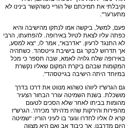
וקיבלתי את תמיכתם של הוריי כשהקשר בינינו לא
מתערער".
פעם, למשל, ביקשה אמו לנתקו מהישיבה והיא
כפתה עליו לצאת לטיול באירופה. להפתעתו, הרבי
לא התנגד לרעיון. "אדרבא", אמר לו, "צא למסע,
אך תדרוש לבקר גם בישיבת גייטסהד. כשתהיה
באירופה שלח גלויה לאמא, שבה תספר כי מכל
המקומות שבהם ביקרת המקום שאליו נקשרת
במיוחד היתה הישיבה בגייטסהד".
גם הגרש"ז ליווהו כשהוא מנווט את דרכו בדרך
מושכלת. בשנת השמיטה עורר הבחור הצעיר
מהומות בביתו לאחר שלא הסכים לטעום
מהפירות והירקות שהיו מ'היתר מכירה'. הגרש"ז
קרא לו אליו לחדרו וגער בו לעיני הוריו: "שמיטה
היום מדרבנן, אך כיבוד אב ואם היא מצווה