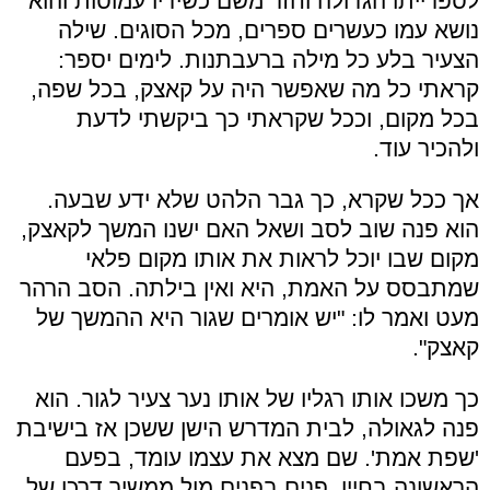
לספרייתו הגדולה וחזר משם כשידיו עמוסות והוא
נושא עמו כעשרים ספרים, מכל הסוגים. שילה
הצעיר בלע כל מילה ברעבתנות. לימים יספר:
קראתי כל מה שאפשר היה על קאצק, בכל שפה,
בכל מקום, וככל שקראתי כך ביקשתי לדעת
ולהכיר עוד.
אך ככל שקרא, כך גבר הלהט שלא ידע שבעה.
הוא פנה שוב לסב ושאל האם ישנו המשך לקאצק,
מקום שבו יוכל לראות את אותו מקום פלאי
שמתבסס על האמת, היא ואין בילתה. הסב הרהר
מעט ואמר לו: "יש אומרים שגור היא ההמשך של
קאצק".
כך משכו אותו רגליו של אותו נער צעיר לגור. הוא
פנה לגאולה, לבית המדרש הישן ששכן אז בישיבת
'שפת אמת'. שם מצא את עצמו עומד, בפעם
הראשונה בחייו, פנים בפנים מול ממשיך דרכו של