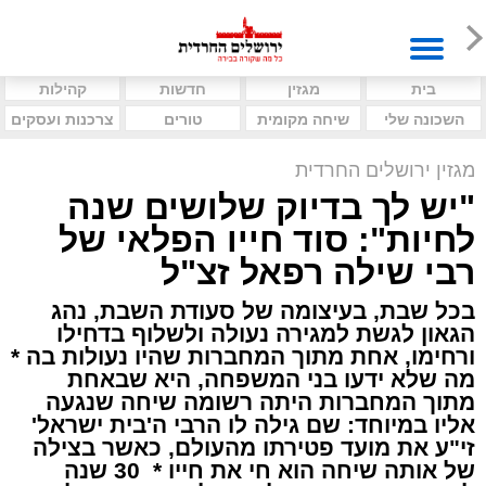
בית
מגזין
חדשות
קהילות
השכונה שלי
שיחה מקומית
טורים
צרכנות ועסקים
מגזין ירושלים החרדית
"יש לך בדיוק שלושים שנה
לחיות": סוד חייו הפלאי של
רבי שילה רפאל זצ"ל
בכל שבת, בעיצומה של סעודת השבת, נהג
הגאון לגשת למגירה נעולה ולשלוף בדחילו
ורחימו, אחת מתוך המחברות שהיו נעולות בה *
מה שלא ידעו בני המשפחה, היא שבאחת
מתוך המחברות היתה רשומה שיחה שנגעה
אליו במיוחד: שם גילה לו הרבי ה'בית ישראל'
זי"ע את מועד פטירתו מהעולם, כאשר בצילה
של אותה שיחה הוא חי את חייו * 30 שנה