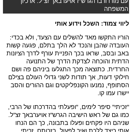
עם מורו ורבו הגרש"ז אויערבאך זצ"ל. ארכיון
המשפחה
ליווי צמוד: השכל וידוע אותי
הוריו התקשו מאד להשלים עם הצעד, ולא בכדי:
העובדה שהבן והנכד לא הלך בתלם, פגעה קשות
באב ובסב, שראו בכך הפניית עורף לדרך הציונות
הדתית והוכחה לצדקת הדרך של התנועה
החרדית. כתוצאה מכך התגלעו ביניהם פה ושם
חילוקי דעות, אך תודות לשני גדולי העולם בצילם
הסתופף, נמנעו הקונפליקטים וגם ההורים והסב
יישרו עמו קו.
"זכיתי" סיפר לימים, "ופעלתי בהדרכתו של הרבי,
כמו גם של ראש הישיבה הגרש"ז אויערבאך זצ"ל.
שניהם היו פקחים ופעלו בתבונה, כך הם הנחו
אותי כיצד ללכת ואיך לפעול. בזכותם, זכיתי