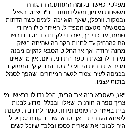
מפלסי, כאשר בקומה התחתונה התגוררה
משפחת מיימון, ומעליו חתנו – ד"ר יצחק רפאל
(במקור: וורפל), שאף הוא יכהן לימים כשר הדתות
בממשלה מטעם המפד"ל. האיזור כולו היה די
שומם, עד כדי כך, שבכדי לקנות כד חלב נדרשו
הם להרחיק עד לחנות הקרובה שהיתה בשוק
מחנה יהודה. אך אז החליט הסבא להקים מבנה
מיוחד להוצאת הספר התורני. היום, אין מי שאינו
מכיר את הבית הידוע כ'מוסד הרב קוק', הממוקם
בכניסה לעיר, צמוד לגשר המיתרים, שהפך לסמל
בזכות עצמו.
"אז, כשסבא בנה את הבית, הכל נדו לו בראשו. מי
צריך ספריה תורנית, שאלו, ובכלל, מדוע לבנות
בית באיזור כה שומם ונידח, סמוך לחורבות שכונת
ליפתא הערבית... אך סבא, שכבר קודם לכן יכול
היה לבזבז את שארית כספו ובלבד שיוכל לשים