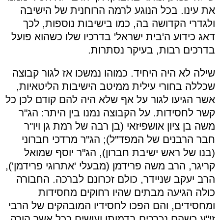
את עינו. בכל הנוגע לרמה הרוחנית של הישיבה
ולגדרי הקדושה בה, כמו בישיבות נוספות, לכך
דאג כידוע ה'בית ישראל' בדרכיו שלו כשהוא פועל
בדרכים רבות, בעיקר נסתרות.
שילה לא היה היחיד. כמוהו נמשכו אז לגור קבוצה
שכללה בחורי עילית ממיטב הישיבות הליטאיות,
אשר הגיעו לגור על אף שלא היה להם קודם לכן כל
קשר לחסידות. על הקבוצה נמנו בין היתר: הג"ר
משה בן ציון אושפיזאי (בן רבה של רמת גן ויו"ר
חבר הרבנים של המפד"ל); הג"ר מרדכי חברוני
(בנו של ראש ישיבת חברון), הג"ר יוסף שמואל
קריגר, הרב משה פרידמן (מבעלי 'אתרוגי פרידמן'),
הרב יעקב שניידר, כולם זכרונם לברכה. החבורה
כולה הגיעה מבתים שהיו רחוקים מחסידות
ומחסידים, והם הפכו לחסידיו המובהקים של הרבי
זי"ע כשהם נכרכים בדמותו ועושים ככל אשר הורה.