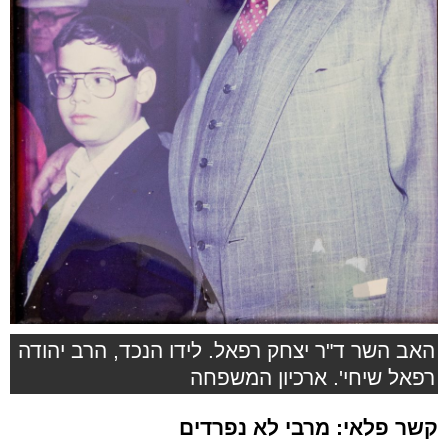
האב השר ד"ר יצחק רפאל. לידו הנכד, הרב יהודה
רפאל שיחי'. ארכיון המשפחה
קשר פלאי: מרבי לא נפרדים