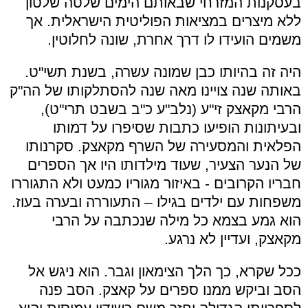
בעסקנות המזרחי שבאותם הימים שלטה שלטון
ללא מיצרים במציאות הפוליטית הישראלית. אך
משמים הועידו לו דרך אחרת, שונה לחלוטין.
היה זה בהיותו כבן שמונה עשרה, בשנת תשי"ט.
באותה שנה צויינו מאה שנה להסתלקותו של הה"ק
הרבי מקאצק זי"ע (נלב"ע כ"ב בשבט תרי"ט),
ובעיתונות הופיעו כתבות שסיפרו על דמותו
הפלאית והמסעירה של השרף מקאצק. סקרנותו
של הנער הצעיר, שעוד מילדותו היו אך הספרים
חבריו הקרובים - באיזור מגוריו כמעט ולא התגוררו
משפחות עם ילדים בגילו – התעוררה ובערה בעוז.
הוא גמע בצמא כל מילה שנכתבה על הרבי
מקאצק, ועדיין לא נרגע.
ככל שקרא, כך הלך הצימאון וגבר. הוא ניגש אל
הסב וביקש ממנו ספרים על קאצק. הסב פנה