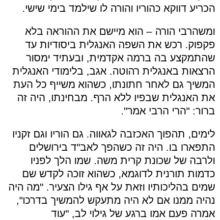
הכריע דווקא כהוריו והורה לו שילמד בימי שישי.
ומשהרבי הורה – הוא מיישם את ההוראה בלא
פקפוק. רכש את השפה האנגלית ביסודיות עד
שהתמקצע בה ברמה אקדמית, ובעתיד ימסור
הרצאות באנגלית רהוטה. אגב, בלימודי האנגלית
המשיך גם לאחר חתונתו, כשהוא משייף כל העת
את האנגלית שבפיו ללא הרף. מבחינתו, היה זה
ברור: "הרי הרבי אמר".
לימים, תהפוך האכזבה לגאווה. גם הוריו וגם זקניו
התפארו בו. היה זה כשהפך לאב"ד בירושלים
ולרבה של שכונת קרית משה. שמו הלך לפניו
כדמות תורנית לדוגמא, כשהוא זוכה לקדש שם
שמים בהליכותיו וזאת על אף גילו הצעיר. "מה היה
נהיה ממנו אם לא היה מתעקש להמשיך בדרכו",
אמרה פעם אמו ברגע של גילוי לב, "עוד