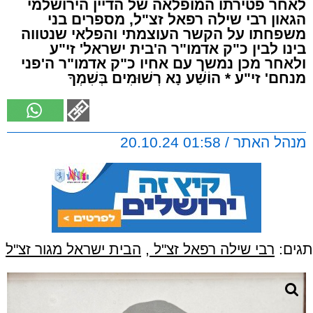
לאחר פטירתו המופלאה של הדיין הירושלמי
הגאון רבי שילה רפאל זצ"ל, מספרים בני
משפחתו על הקשר העוצמתי והפלאי שנטווה
בינו לבין כ"ק אדמו"ר ה'בית ישראל' זי"ע
ולאחר מכן נמשך עם אחיו כ"ק אדמו"ר ה'פני
מנחם' זי"ע * הוֹשַׁע נָא רְשׁוּמִים בְּשִׁמְךָ
מנהל האתר / 01:58 20.10.24
תגים:
רבי שילה רפאל זצ"ל
,
הבית ישראל מגור זצ"ל