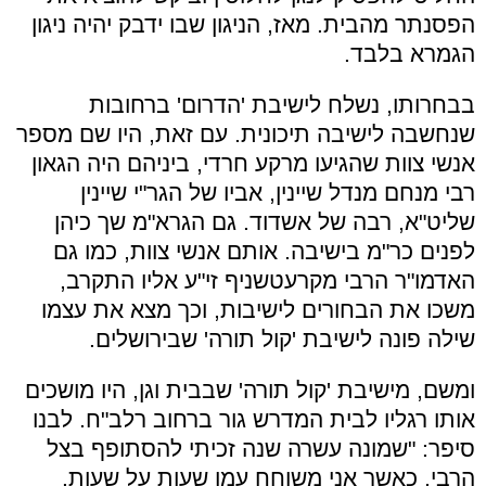
הפסנתר מהבית. מאז, הניגון שבו ידבק יהיה ניגון
הגמרא בלבד.
בבחרותו, נשלח לישיבת 'הדרום' ברחובות
שנחשבה לישיבה תיכונית. עם זאת, היו שם מספר
אנשי צוות שהגיעו מרקע חרדי, ביניהם היה הגאון
רבי מנחם מנדל שיינין, אביו של הגר"י שיינין
שליט"א, רבה של אשדוד. גם הגרא"מ שך כיהן
לפנים כר"מ בישיבה. אותם אנשי צוות, כמו גם
האדמו"ר הרבי מקרעטשניף זי"ע אליו התקרב,
משכו את הבחורים לישיבות, וכך מצא את עצמו
שילה פונה לישיבת 'קול תורה' שבירושלים.
ומשם, מישיבת 'קול תורה' שבבית וגן, היו מושכים
אותו רגליו לבית המדרש גור ברחוב רלב"ח. לבנו
סיפר: "שמונה עשרה שנה זכיתי להסתופף בצל
הרבי, כאשר אני משוחח עמו שעות על שעות.