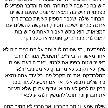
הישיבה נחשבה ל'פתוחה' יחסית והדבר הפריע לו.
בפנימיית הישיבה נמצאו עיתונים שאינם כשרים,
והבחור שילה, שכבר הספיק לעשות כברת דרך
ארוכה כבחור ישיבה חסידי, התקשה להשלים עם
המציאות. הוא ביקש לעבור לאחת מהישיבות
המובילות בבני ברק, פוניבז' או סלבודקה.
להפתעתו, מי שהורה לו לוותר על התוכנית היה לא
אחר מאשר הרבי זי"ע. "תשמע", אמר לו הרבי
כאשר שטח בפניו את לבטיו, "את היראת שמים
שלך לא תקבל לא מחברון, לא מפוניבז' ולא
מסלבודקה. את זה תקבל פה. כל עוד אתה נמצא
בירושלים תבוא אלי, אך אם תיסע ללמוד בבני
ברק גם לכאן לא תבוא. עדיף אם כן שלא תעזוב
את חברון וכך תוכל להמשיך ולהגיע לכאן".
שילה שמע, ונותר בחברון. אך הרבי לא הסיר ממנו