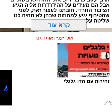
אבל הם מעידים על ההידרדרות אליה הגיע
הציבור החרדי. חובתנו לעצור זאת, לפני
"אבא, אמא אמרה שמחר צריך לקחת אותי
שהטירוף יגיע למחוזות שבהן לא תהיה לנו
לבדיקה", העבירה הילדה את ההודעה.
שליטה על התוצאות
קרא עוד
אולי יעניין אותך גם
זהירות עם הדו גלגלי
האב הנהן והמשיך לאכול.
לא היו צעקות ולא נאמרו מילים פוגעות. למתבונן