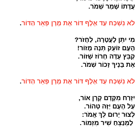
עֲדָתוֹ שָׁמַר שְׁמֹר.
לֹא נִשְׁכַּח עַד אֶלֶף דּוֹר אֶת מָרָן פְּאֵר הַדּוֹר
.
מִי יִתֵּן לָעֲטָרָה, לַחֲזֹר?
הָעָם זוֹעֵק תְּנָה מָזוֹר!
קַבֵּץ עֵדָה חָרוֹז שָׁזוֹר.
אֶת בָּנֶיךָ זָכוֹר שְׁמֹר.
לֹא נִשְׁכַּח עַד אֶלֶף דּוֹר אֶת מָרָן פְּאֵר הַדּוֹר
.
יִזְרַח מִקֶּדֶם קֶרֶן אוֹר,
עַל הָעָם יַזֶּה טָהוֹר.
לְצוּר יָרוּם לֵךְ אֱמֹר:
לַמְּנַצֵּחַ שִׁיר מִזְמוֹר.