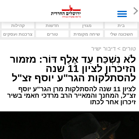
בית
מגזין
חדשות
קהילות
השכונה שלי
שיחה מקומית
טורים
צרכנות ועסקים
טורים
>
דיבור ישיר
לֹא נִשְׁכַּח עַד אֶלֶף דּוֹר: מזמור
הזיכרון לציון 11 שנה
להסתלקות הגר"ע יוסף זצ"ל
לציון 11 שנה להסתלקות מרן הגר"ע יוסף
זצ"ל, המחנך והמאייר הרב מרדכי חאמי בשיר
זיכרון אחר לכתו