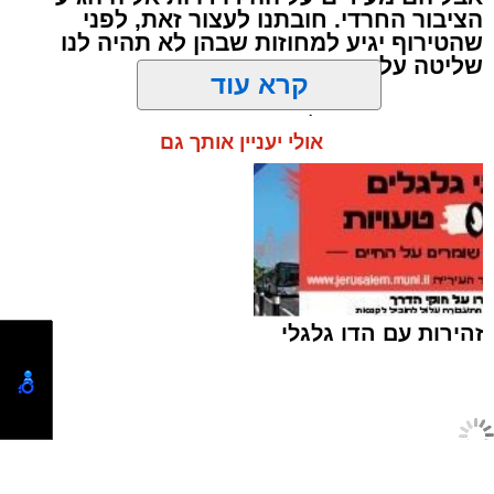
הציבור החרדי. חובתנו לעצור זאת, לפני
"אבא, אמא אמרה שמחר צריך לקחת אותי
שהטירוף יגיע למחוזות שבהן לא תהיה לנו
לבדיקה", העבירה הילדה את ההודעה.
שליטה על התוצאות
קרא עוד
אולי יעניין אותך גם
זהירות עם הדו גלגלי
האב הנהן והמשיך לאכול.
לא היו צעקות ולא נאמרו מילים פוגעות. למתבונן
טוען כתבה...
מן הצד היה נדמה שמדובר בערב משפחתי רגיל