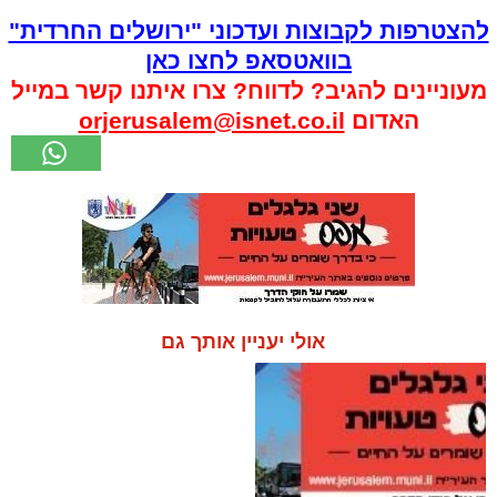
להצטרפות לקבוצות ועדכוני "ירושלים החרדית"
בוואטסאפ לחצו כאן
מעוניינים להגיב? לדווח? צרו איתנו קשר במייל
האדום
orjerusalem@isnet.co.il
אולי יעניין אותך גם