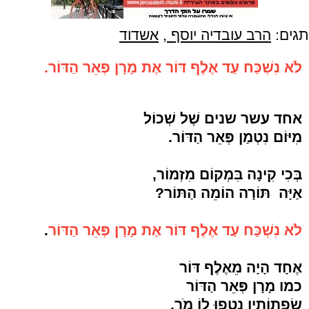
תגים:
הרב עובדיה יוסף
,
אשדוד
לֹא נִשְׁכַּח עַד אֶלֶף דּוֹר אֶת מָרָן פְּאֵר הַדּוֹר.
אחד עשר שנים שֶׁל שְׁכוֹל
מִיּוֹם נִטְמַן פְּאֵר הַדּוֹר.
בְּכִי קִינָה בִּמְקוֹם מִזְמוֹר,
אַיָּה תּוֹרָה הוֹמֵה הַתּוֹר?
לֹא נִשְׁכַּח עַד אֶלֶף דּוֹר אֶת מָרָן פְּאֵר הַדּוֹר
.
אֶחָד הָיָה מֵאֶלֶף דּוֹר
כמו מָרָן פְּאֵר הַדּוֹר
שִׂפְתוֹתָיו נָטְפוּ לוֹ מֹר,