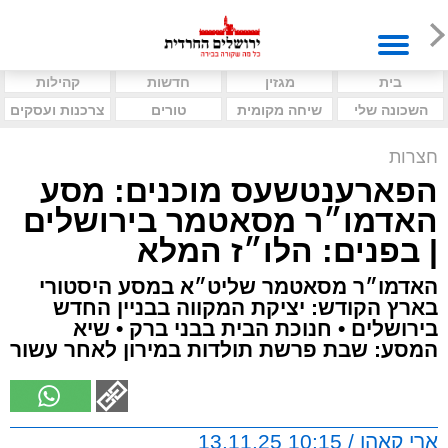
בית
מגזין
חדשות
קהילות
השכונה שלי
שיחה מקומית
טורים
צרכנות ועסקים
חצרות
הפארענטשעס מוכנים: מסע
האדמו״ר מסאטמר בירושלים
| בפנים: הלו״ז המלא
האדמו״ר מסאטמר שליט״א במסע היסטורי
בארץ הקודש: יציקת המקווה בבניין החדש
בירושלים • חנוכת הבית בבני ברק • שיא
המסע: שבת פרשת תולדות במירון לאחר עשור
ארי קאהן / 10:15 13.11.25