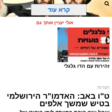
קרא עוד
אולי יעניין אותך גם
זהירות עם הדו גלגלי
האדמו"ר מאמשינוב שליט"א | צילום: שוקי לרר
חצרות
ט"ו באב: האדמו"ר הירושלמי
ארי קאהן / 10:06 07.08.26
בטיש שמשך אלפים