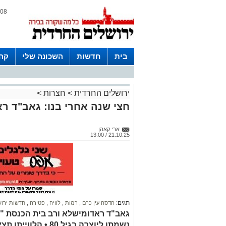
08 אוגוסט 2026 / 18:29
בית
חדשות
השכונה שלי
קהי
חצרות
ירושלים החרדית
>
חצרות
>
חצי שנה אחרי בנו: גאב"ד ר
ארי קאהן
21.10.25 / 13:00
תגים:
הדסה עין כרם
,
רמות
,
לוויה
,
פטירה
,
חדשות ירו
גאב"ד ראדומישלא ורב בית הכנסת "
נשמתו ליוצרה בגיל 80 • הלווייתו תצא מבית מדרשו ברמות להר הזיתים