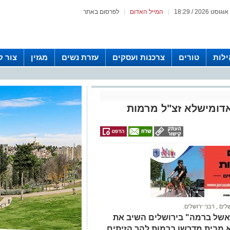
|
המייל האדום
|
לפרסום באתר
לות
טורים
צרכנות ועסקים
עזרת נשים
מגזין
צור 
אדומישלא זצ"ל מרמות
שלים
,
רבני ירושלים.
אשל ברמה" בירושלים השיב את