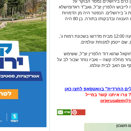
 כרם בירושלים נמסר הבוקר על
לייבוש הלפרין זצ"ל, גאב"ד ראדומישלא
ג' בירושלים. הנפטר היה מן הדמויות
התורניות הבולטות בשכונה ונודע באישיותו הענווה ובדבקותו בתורה. בן 80 היה
מסע הלווייתו צפוי לצאת היום (שלישי) בשעה 12:00 מבית מדרשו בשכונת רמות ג',
, שם ייטמן למנוחת עולמים.
יחזקאל שרגא דוד הלפרין זצ"ל, ששימש
חר מחלה קשה – ואביו נותר שבור לב על
ף גם האב לבית עולמו.
לים החרדית" בוואטסאפ לחצו כאן
? צרו איתנו קשר במייל
orjerusalem@is
אולי
יעניין