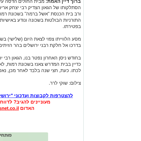
ברוך דיין האמת:
מבית החולים הדסה עין
הסתלקותו של הגאון הצדיק רבי יצחק אריה 
ורב בית הכנסת "אשל ברמה" בשכונת רמות 
בפטירתו.
בדרכו אל חלקת רבני ירושלים בהר הזיתים
בחודש ניסן האחרון נפטר בנו, הגאון רבי 
כדיין בבית המדרש צאנז בשכונת רמות, לא
לכתו. כעת, חצי שנה בלבד לאחר מכן, נאס
צילום: שוקי לרר.
להצטרפות לקבוצות ועדכוני "ירוש
מעוניינים להגיב? לדווח
האדום
net.co.il