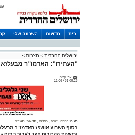
06 אוגוסט 2026 / 23:47
בית
חדשות
השכונה שלי
קהי
חצרות
ירושלים החרדית
>
חצרות
>
"העתירו": האדמו"ר מבעלזא 
ארי קאהן
31.08.25 / 11:06
תגים:
הדסה
,
שבת
,
בעלזא
,
חדשות ירושלים
בסוף השבוע אושפז האדמו"ר מבעלזא
ובשעות הקרובות צפוי לעבור ניתוח 