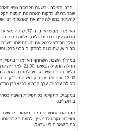
"והרבו תפילה": בשעה הקרובה צפוי האדמ
שבר ברגלו. בדקות האחרונות הופצה הקל
להעתיר בתפילה לרפואת האדמו"ר רבי ישכר
האדמו"ר מבעלזא, בן 
הדסה עין כרם בירושלים, מלווה בבני משפ
נאלץ הרה"צ לבטל את השתתפותו בשבת האו
מבוהוש, שתוכננה להתקיים בבני ברק, ונש
במהלך השבת השתתף האדמו"ר בתפילות ו
החלה התפילה בשעה 0
13:00, ובסיומה עשה קידוש המשב"ק הר
תפילת ערבית, ערך הרה"צ רבי אהרן מרד
במקביל, התקיימו כל תפילות השבת כסדרן
בירושלים.
מהנהגת החסידות נמסר כאמור כי בשעה הק
והציבור נקרא להמשיך ולהעתיר לרפואתו ה
בתוך שאר חולי ישראל.