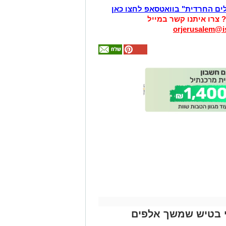
לים החרדית" בוואטסאפ לחצו כאן
? צרו איתנו קשר במייל
orjerusalem@is
אולי
יעניין
אותך
גם
זהירות עם הדו
גלגלי
י בטיש שמשך אלפים