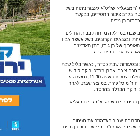
ו"ר מבעלזא שליט"א לעבור ניתוח בשל
טה בקרב ציבור החסידים, בבקשה
 דוב בן מרים.
ה-77, שוהה מאז ערב שבת במחלקה מיוחדת בבית החולים
חתו ובגבאים הקרובים. בשל אשפוז אביו
פריף של בן גיסו, חתן האדמו"ר
אר לצד אביו בבית החולים.
בסעודות שבת כסדרן, כאשר בליל שבת
21:0 ולאחריה ערך הרה"צ רבי אהרן מרדכי רוקח קידוש
בליווי ניגונים ושירי קודש. למחרת החלה תפילת שחרית בשעה 11:30, נמשכה עד
ה"ח ר' מיכל פירר. במוצאי שבת, לאחר
כי רוקח הבדלה בהדסה.
 בבית המדרש הגדול בקריית בעלזא
רובה יעבור האדמו"ר את הניתוח,
שלמה: האדמו"ר רבי ישכר דוב בן מרים