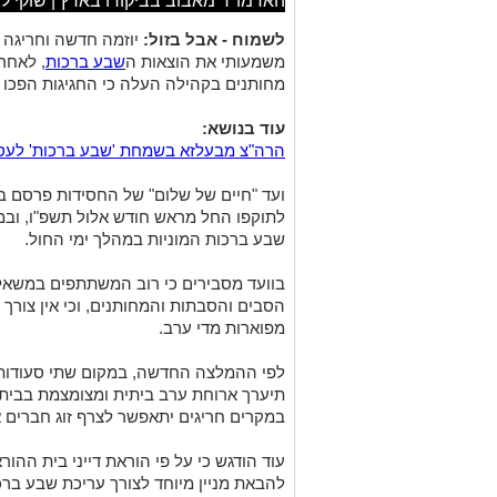
האדמו"ר מאבוב בביקורו בארץ | שוקי ל
לשמוח - אבל בזול:
יוזמה חדשה וחריגה 
משמעותי את הוצאות ה
שבע ברכות
, לאחר
מחותנים בקהילה העלה כי החגיגות הפכו ל
עוד בנושא:
הרה"צ מבעלזא בשמחת 'שבע ברכות' לעסק
ועד "חיים של שלום" של החסידות פרסם ב
לתוקפו החל מראש חודש אלול תשפ"ו, ובמ
שבע ברכות המוניות במהלך ימי החול.
בוועד מסבירים כי רוב המשתתפים במשאל 
הסבים והסבתות והמחותנים, וכי אין צורך
מפוארות מדי ערב.
לפי ההמלצה החדשה, במקום שתי סעודות 
תיערך ארוחת ערב ביתית ומצומצמת בבית
במקרים חריגים יתאפשר לצרף זוג חברים 
עוד הודגש כי על פי הוראת דייני בית ההור
להבאת מניין מיוחד לצורך עריכת שבע בר