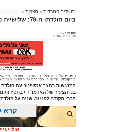
ירושלים החרדית
>
חצרות
>
ביום הולדתו ה-79: שלישיית נכדים לאדמו"ר מאמשינוב
ארי קאהן
07.08.26 / 10:06
תגים:
ירושלים
,
יום הולדת
,
אמשינוב
,
האדמו"ר מאמשינ
מיליקובסקי
,
שלישייה
,
רבי ירחמיאל יהודה מאיר מאמשי
התרגשות בחצר אמשינוב עם הולדת הש
בנו הצעיר של האדמו"ר • בחסידות נ
הרבי הקודם לפני 79 שנים על הולדת נכדו, האדמו"ר שליט"א
קרא ע
אולי יעניי