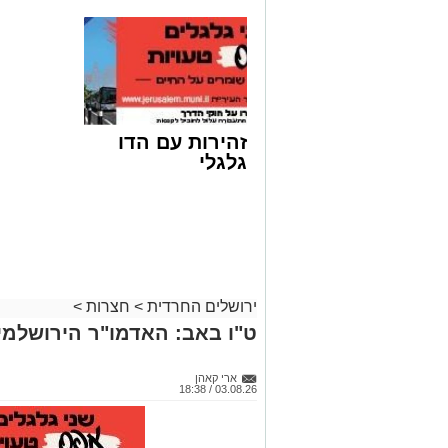
זהירות עם הדו
גלגלי
האדמו"ר מאמשינוב שליט"א | צילום: שוק
ירושלים החרדית
>
חצרות
>
ט"ו באב: האדמו"ר הירושלמ
מזל טוב משולש:
שמחה גדולה אופפת את 
לבנו הצעיר של האדמו"ר, הרב חיים מיליק
אייזנברג, מחשובי חסידי אמשינוב. ההתרג
ארי קאהן
03.08.26 / 18:38
העובדה שהלידה התרחשה אתמול (חמישי), ב
מאמשינוב
.