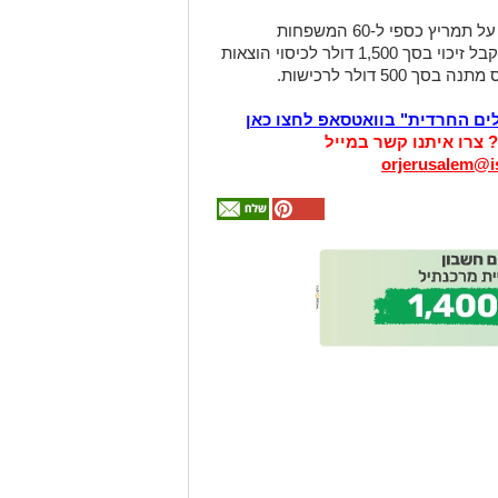
כדי לעודד את אימוץ המהלך, הודיע הוועד על תמריץ כספי ל-60 המשפחות
הראשונות שיצטרפו ליוזמה. כל משפחה תקבל זיכוי בסך 1,500 דולר לכיסוי הוצאות
5 דולר לרכישות.
לים החרדית" בוואטסאפ לחצו כאן
? צרו איתנו קשר במייל
orjerusalem@is
אולי
יעניין
אותך
גם
זהירות עם הדו
גלגלי