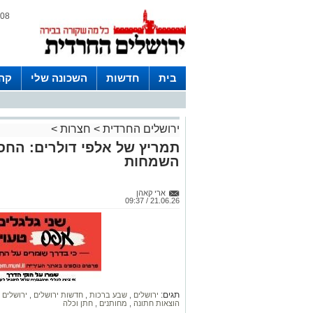
08 אוגוסט 2026 / 01:45
בית
חדשות
השכונה שלי
קהי
חצרות
ירושלים החרדית
>
חצרות
>
תמריץ של אלפי דולרים: החס
השמחות
ארי קאהן
21.06.26 / 09:37
תגים:
ירושלים
,
שבע ברכות
,
חדשות ירושלים
,
ירושלים
הוצאות חתונה
,
מחותנים
,
חתן וכלה