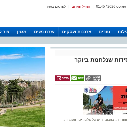
|
המייל האדום
|
לפרסום באתר
לות
טורים
צרכנות ועסקים
עזרת נשים
מגזין
צור 
ידות שנלחמת ביוקר
 החרדית
,
באבוב
,
חיים של שלום
,
יוקר השמחות
,