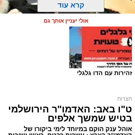
קרא עוד
אולי יעניין אותך גם
זהירות עם הדו גלגלי
האדמו"ר מאמשינוב שליט"א | צילום: שוקי לרר
חצרות
ט"ו באב: האדמו"ר הירושלמי
ארי קאהן / 10:06 07.08.26
בטיש שמשך אלפים
אוהל ענק הוקם במיוחד לימי ביקורו של