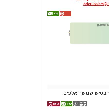
orjerusalem@is
אולי
יעניין
אותך
גם
זהירות עם הדו
גלגלי
י בטיש שמשך אלפים