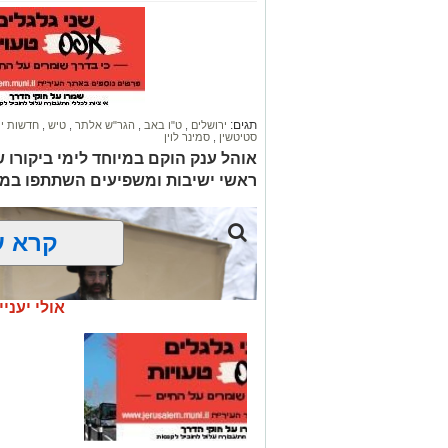
תגים:
ירושלים
,
ט"ו באב
,
הגר"ש אלתר
,
טיש
,
חדשות י
סטיטשין
,
סמינר לוין
אוהל ענק הוקם במיוחד לימי ביקורו 
ראשי ישיבות ומשפיעים השתתפו במ
קרא ע
אולי יעניי