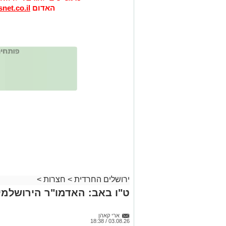
האדום
net.co.il
ירושלים החרדית
>
חצרות
>
ט"ו באב: האדמו"ר הירושלמ
ארי קאהן
03.08.26 / 18:38