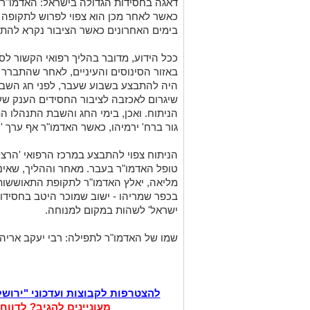
דאגה בחסידות הגדולה בישראל: האדמו"ר מ
כאשר לאחר מכן הוא צפוי לפרוש לתקופה ש
בימים האחרונים כאשר הציבור נקרא להתפ
ככל הידוע, מדובר בהליך רפואי הקשור לס
באזור הסינוסים והעיניים, לאחר שהתברר 
היה להתבצע בשבוע שעבר, לפני חג השבו
שיגרום לאכזבה לציבור החסידים הענק שע
הניתוח. ואכן, בימי החג והשבת התנהלו ה
גור ברח' ירמיהו, כאשר האדמו"ר אף ערך 'ט
הניתוח צפוי להתבצע במרכז הרפואי 'הרצל
טופל האדמו"ר בעבר. מאחר וההליך, שאינ
מליאה, יאלץ האדמו"ר לתקופת התאוששות.
בכפר שמריהו - ישוב שמוכר היטב בחסידות
ישראל' לשהות במקום למנוחה.
שמו של האדמו"ר לתפילה: רבי יעקב אריה 
להצטרפות לקבוצות ועדכוני "ירוש
מעוניינים להגיב? לדווח