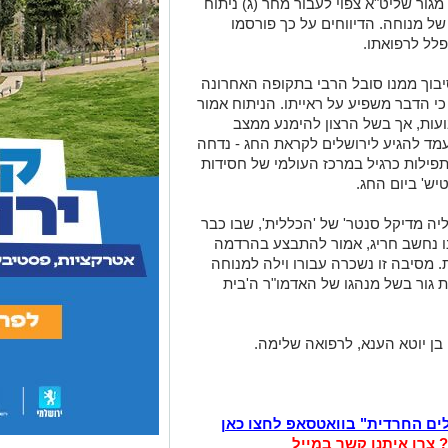
גור שליט"א צפוי לעבור מחר (ג) ניתוח
ל מנוחה. הדיווחים על כך פורסמו
לל לרפואתו.
יבוך ממנו סובל הרבי בתקופה האחרונה
כי הדבר משפיע על ראייתו. הניתוח אמור
עות, אך בשל הרצון להימנע ממצב
מד להגיע לירושלים לקראת החג - נדחה
תפילות כרגיל במרכז העולמי של חסידות
יש' ביום החג.
יה מדיקל סנטר' של 'הכללית', שבו כבר
ו נחשב חריג, אמור להתבצע בהרדמה
 מסיבה זו נשכרה עבורו וילה למנוחה
 גור בשל מנהגו של האדמו"ר ה'בית
בן יוטא הענא, לרפואה שלימה.
לים החרדית" בוואטסאפ לחצו כאן
? צרו איתנו קשר במייל