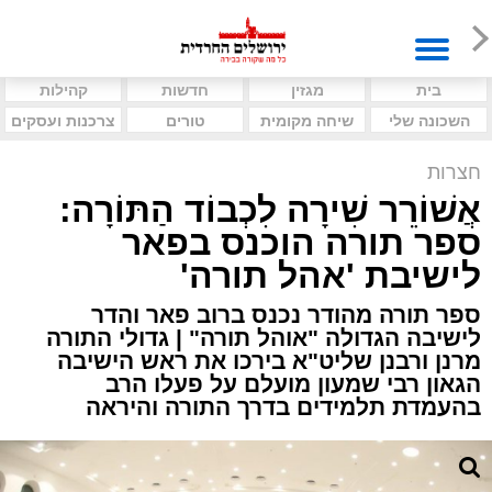
בית
מגזין
חדשות
קהילות
השכונה שלי
שיחה מקומית
טורים
צרכנות ועסקים
חצרות
אֲשׁוֹרֵר שִׁירָה לִכְבוֹד הַתּוֹרָה:
ספר תורה הוכנס בפאר
לישיבת 'אהל תורה'
ספר תורה מהודר נכנס ברוב פאר והדר
לישיבה הגדולה "אוהל תורה" | גדולי התורה
מרנן ורבנן שליט"א בירכו את ראש הישיבה
הגאון רבי שמעון מועלם על פעלו הרב
בהעמדת תלמידים בדרך התורה והיראה