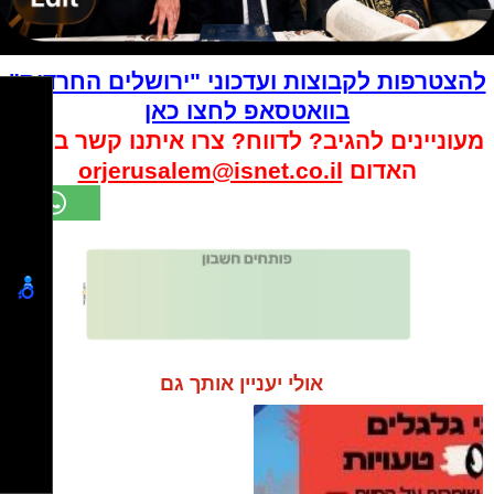
להצטרפות לקבוצות ועדכוני "ירושלים החרדית"
בוואטסאפ לחצו כאן
מעוניינים להגיב? לדווח? צרו איתנו קשר במייל
האדום
orjerusalem@isnet.co.il
אולי יעניין אותך גם