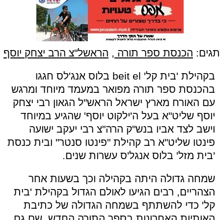
תגים:
הכנסת ספר תורה
,
הראשל"צ הרב יצחק יוסף
בקהילת 'בית קל' beit el בלוס אנג'לס חגגו
בהכנסת ספר תורה מפואר במעמד מיוחד ומרגש
עם האורח מארץ ישראל הראש"ל הגאון רבי יצחק
יוסף שליט"א בעל ה'ילקוט יוסף' שהגיע במיוחד
וישב לצד אביו בנש"ק הרה"צ רבי יעקב ישועה
פינטו שליט"א רב קהילת "פינטו סנטר" ובית כנסת
'בית מזל' בלוס אנגל'ס עשרות שנים.
שמחה גדולה היתה בקהילה וכך בשעות אחר
הצהריים, רבים הגיעו לאולם הגדול בקהילת 'בית
קל' כדי להשתתף בשמחה הגדולה של כתיבת
האותיות האחרונות בספר התורה החדש, שם גם