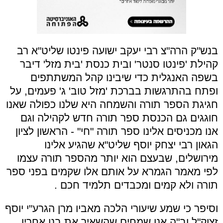
בנש"ק הרה"צ רבי יעקב ישועה פינטו שליט"א רב
קהילת 'פינטו סנטר' ובית כנסת 'בית מזל' דיבר
בשפה האנגלית כדי שיבינו קהל המשתתפים
ופתח בהתרגשות בברכת 'מזל טוב' ג' פעמים, על
חגיגת הספר תורה והשמחה היא שלנו כפולה שאנו
חוגגים גם הכנסת ספר תורה חדש לקהילה וגם
אנו מכניסים אלינו ספר תורה "חי" - הראשון לציון
הגאון רבי יצחק יוסף שליט"א שהגיע אלינו
מירושלים, שבעצם הוא יותר מהספר תורה עצמו
לפי מאמר הגמרא על אותם אלו שקמים בפני ספר
תורה ולא קמים ומכבדים תלמיד חכם .
וסיפר כי שמע שיעורי הלכה מאביו מרן הגרע"י יוסף
זצוק"ל וב"ה אנו שמחים שהשאיר את בנו אחריו