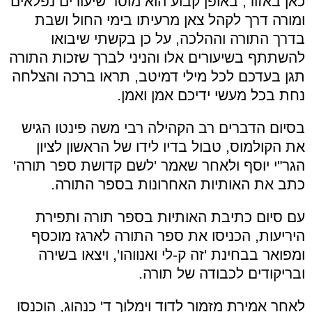
כאן באזור, באופן קבוע הוא מוסר שיעורים נפלאים
ומורה דרך לקהל צאן מרעיתו בימי החול ושבת
בדרך התורה וההלכה, על כן בקשתי שיבואו
להשתתף בשיעורים אלו והניני לברך שזכות התורה
תגן בעדכם לכל מילי דמיטב, תראו ברכה והצלחה
נחת בכל מעשי ידיכם אמן ואמן.
בסיום הדברים רב הקהילה רבי משה פינטו הגיש
את הקולמוס, טבול בדיו לידו של הראשון לציון
הגר"י יוסף ולאחר שאמר 'לשם קדושת ספר תורה'
כתב את האותיות האחרונות בספר התורה.
עם סיום כתיבת האותיות בספר תורה ותפירת
היריעות, הכניסו את ספר התורה לארגז מוכסף
ומפואר בבחינת 'זה ק-לי ואנווהו', ויצאו בשירה
ובריקודים לכבודה של תורה.
לאחר אמירת מזמור לדוד וימלוך ד' כנהוג, הוכנסו