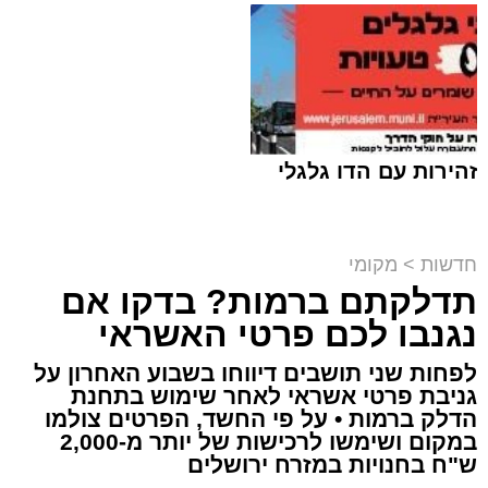
זהירות עם הדו גלגלי
חדשות
>
מקומי
תדלקתם ברמות? בדקו אם
קבוצת זמן אמת
נגנבו לכם פרטי האשראי
מערכת האתר / 18:52 07.08.26
לפחות שני תושבים דיווחו בשבוע האחרון על
גניבת פרטי אשראי לאחר שימוש בתחנת
הדלק ברמות • על פי החשד, הפרטים צולמו
במקום ושימשו לרכישות של יותר מ-2,000
ש"ח בחנויות במזרח ירושלים