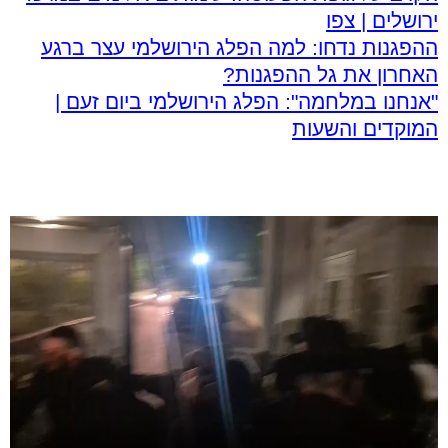
ירושלים | צפו
ההפגנות נדחו: למה הפלג הירושלמי עצר ברגע
האחרון את גל ההפגנות?
"אנחנו במלחמה": הפלג הירושלמי ביום זעם |
המוקדים והשעות