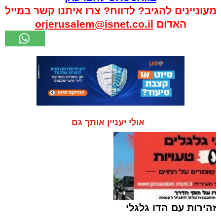
מעוניינים להגיב? לדווח? צרו איתנו קשר במייל
האדום
orjerusalem@isnet.co.il
אולי יעניין אותך גם
זהירות עם הדו גלגלי