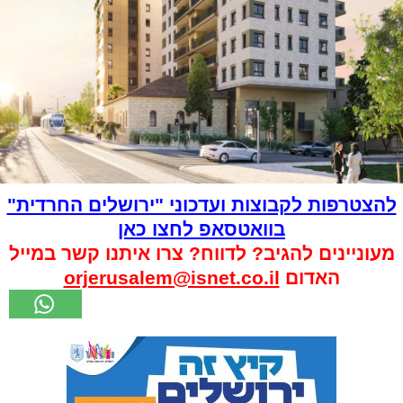
להצטרפות לקבוצות ועדכוני "ירושלים החרדית"
בוואטסאפ לחצו כאן
מעוניינים להגיב? לדווח? צרו איתנו קשר במייל
האדום
orjerusalem@isnet.co.il