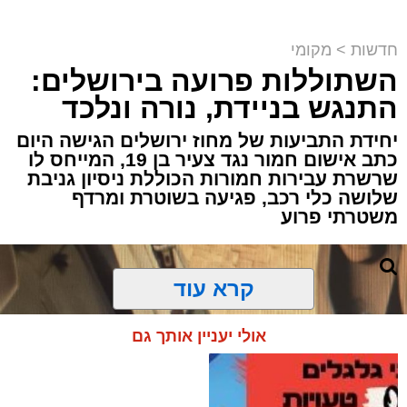
חדשות
>
מקומי
השתוללות פרועה בירושלים:
פעילות מבצעית מתוחה במעבר בעוטף
ירושלים הסתיימה במעצרם של שוהה בלתי
התנגש בניידת, נורה ונלכד
חוקי ונהג שהסיע אותו, לאחר שחיפוש יסודי
יחידת התביעות של מחוז ירושלים הגישה היום
של לוחמי מג"ב חשף שיטת הסתרה יצירתית
כתב אישום חמור נגד צעיר בן 19, המייחס לו
במיוחד.
שרשרת עבירות חמורות הכוללת ניסיון גניבת
שלושה כלי רכב, פגיעה בשוטרת ומרדף
משטרתי פרוע
האירוע התרחש במהלך פעילות משותפת של
לוחמי מג״ב עוטף ירושלים ולוחמי המעברים
לשמירה על הביטחון השוטף בגזרת הבירה.
קרא עוד
הכוחות עצרו לבדיקה שגרתית רכב שעורר את
חשדם, ועד מהרה הבינו שמשהו אינו כשורה.
אולי יעניין אותך גם
במהלך בדיקה יסודית של חלל הרכב, הבחינו
הלוחמים כי בתא המטען קיימת דופן שאינה