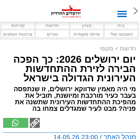
בית
מגזין
חדשות
קהילות
השכונה שלי
שיחה מקומית
טורים
צרכנות ועסקים
חדשות
>
מקומי
יום ירושלים 2026: כך הפכה
הבירה לזירת ההתחדשות
העירונית הגדולה בישראל
מי היה מאמין שדווקא ירושלים, זו שנתפסה
בעבר כעיר מורכבת ומיושנת, תוביל את
מהפיכת ההתחדשות העירונית שתשנה את
פניה? מבט לעיר שמגדלים צמחו בה
מנהל האתר / 23:00 14.05.26