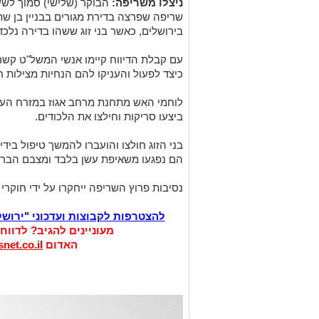
ניצלו משריפה:
שריפה שפרצה בדירת מגורים בבניין בן שת
בירושלים, כאשר בני זוג ששהו בדירה נלכד
עם קבלת הדיווח קיימו אנשי המשל"ט קשר ט
כיצד לפעול והעניקו להם הנחיות מצילות ח
לוחמי האש מתחנת מרחב אגוז במזרח העיר 
ביצעו סריקות וחילצו את הלכודים.
בני הזוג חולצו והועברו להמשך טיפול בידי
הם נפגעו משאיפת עשן בלבד ומצבם הבריא
נסיבות פרוץ השריפה ייחקרו על ידי חוקרי
להצטרפות לקבוצות ועדכוני "ירוש
מעוניינים להגיב? לדווח
האדום
net.co.il