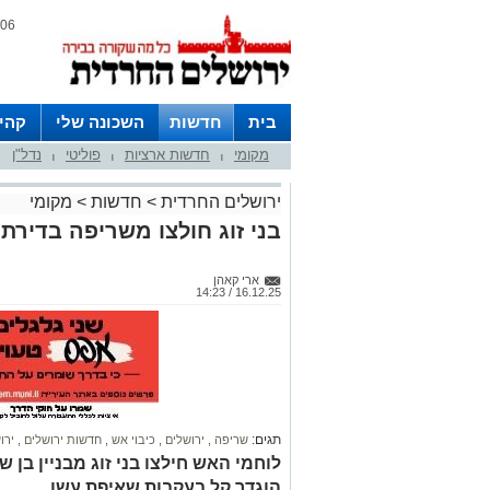
06 אוגוסט 2026 / 10:07
בית
חדשות
השכונה שלי
קהי
מקומי
חדשות ארציות
פוליטי
נדל"ן
חצרות
|
|
|
ירושלים החרדית
>
חדשות
>
מקומי
בני זוג חולצו משריפה בדירת 
ארי קאהן
16.12.25 / 14:23
תגים:
שריפה
,
ירושלים
,
כיבוי אש
,
חדשות ירושלים
,
ירו
לוחמי האש חילצו בני זוג מבניין בן
הוגדר קל בעקבות שאיפת עשן