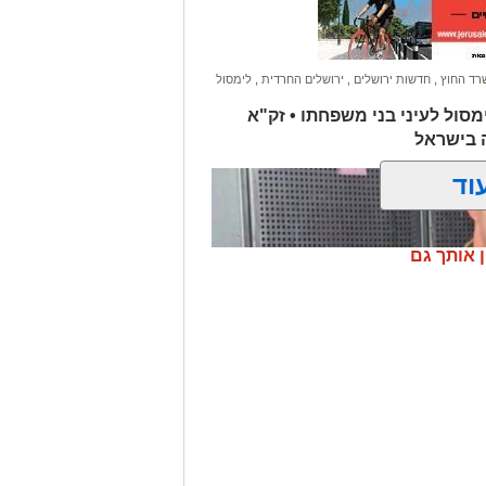
רד החוץ
,
חדשות ירושלים
,
ירושלים החרדית
,
לימסול
בלימסול לעיני בני משפחתו • זק"א
 בישראל
וד
ן אותך גם