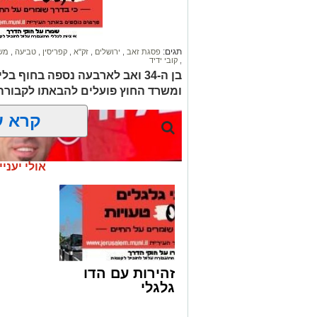
תגים:
פסגת זאב
,
ירושלים
,
זק"א
,
קפריסין
,
טביעה
,
מש
,
קובי ידיד
בן ה-34 ואב לארבעה נספה בחוף 
ומשרד החוץ פועלים להבאתו לקבורה
קרא ע
אולי יעניי
זהירות עם הדו
גלגלי