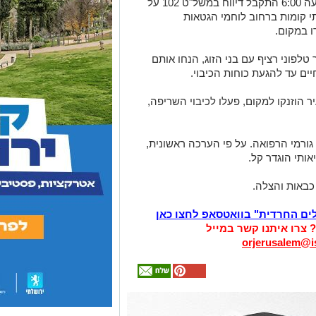
הבוקר (שלישי) סמוך לשעה 6:00 התקבל דיווח במשל"ט 102 על
י קומות ברחוב לוחמי הגטאות
ו במקום.
לפוני רציף עם בני הזוג, הנחו אותם
יים עד להגעת כוחות הכיבוי.
הוזנקו למקום, פעלו לכיבוי השריפה,
 גורמי הרפואה. על פי הערכה ראשונית,
ותי הוגדר קל.
 כבאות והצלה.
לים החרדית" בוואטסאפ לחצו כאן
? צרו איתנו קשר במייל
orjerusalem@is
אולי
יעניין