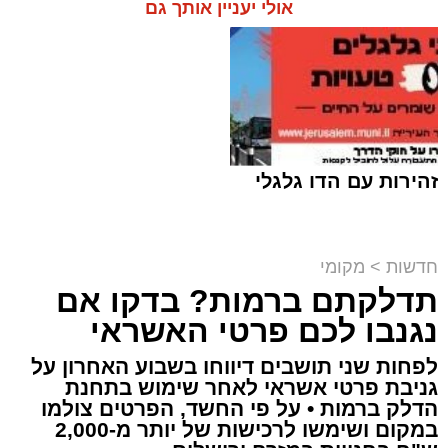
אולי יעניין אותך גם
זהירות עם הדו גלגלי
חדשות
>
מקומי
תדלקתם ברמות? בדקו אם
קבוצת זמן אמת
נגנבו לכם פרטי האשראי
מערכת האתר / 18:52 07.08.26
לפחות שני תושבים דיווחו בשבוע האחרון על
גניבת פרטי אשראי לאחר שימוש בתחנת
הדלק ברמות • על פי החשד, הפרטים צולמו
במקום ושימשו לרכישות של יותר מ-2,000