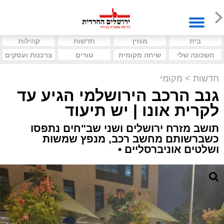
בית
מגזין
חדשות
קהילות
השכונה שלי
שיחה מקומית
טורים
צרכנות ועסקים
חדשות
>
מקומי
גנב הרכב הירושלמי הגיע עד
לקרית אונו | יש תיעוד
תושב מזרח ירושלים ושני שב"חים נתפסו
כשברשותם מחשב רכב, מנפץ שמשות
ושלטים אוניברסליים •