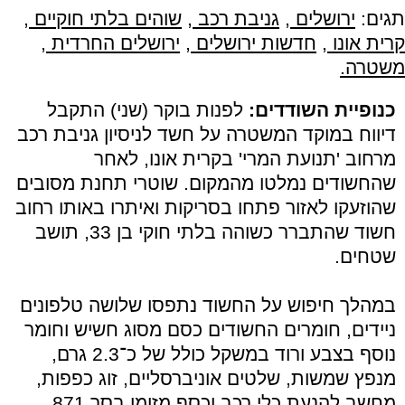
תגים:
ירושלים
,
גניבת רכב
,
שוהים בלתי חוקיים
,
קרית אונו
,
חדשות ירושלים
,
ירושלים החרדית
,
משטרה.
כנופיית השודדים:
לפנות בוקר (שני) התקבל
דיווח במוקד המשטרה על חשד לניסיון גניבת רכב
מרחוב 'תנועת המרי' בקרית אונו, לאחר
שהחשודים נמלטו מהמקום. שוטרי תחנת מסובים
שהוזעקו לאזור פתחו בסריקות ואיתרו באותו רחוב
חשוד שהתברר כשוהה בלתי חוקי בן 33, תושב
שטחים.
במהלך חיפוש על החשוד נתפסו שלושה טלפונים
ניידים, חומרים החשודים כסם מסוג חשיש וחומר
נוסף בצבע ורוד במשקל כולל של כ־2.3 גרם,
מנפץ שמשות, שלטים אוניברסליים, זוג כפפות,
מחשב להנעת כלי רכב וכסף מזומן בסך 871