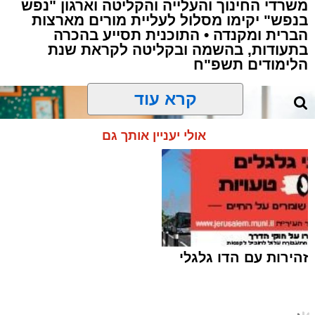
משרדי החינוך והעלייה והקליטה וארגון "נפש
בנפש" יקימו מסלול לעליית מורים מארצות
תגים:
פסגת זאב
,
ירושלים
,
זק"א
,
קפריסין
,
טביעה
הברית ומקנדה • התוכנית תסייע בהכרה
בתעודות, בהשמה ובקליטה לקראת שנת
,
משרד החוץ
,
חדשות ירושלים
,
ירושלים החרדית
,
הלימודים תשפ"ח
לימסול
,
קובי ידיד
קרא עוד
אבל כבד ירד על שכונת פסגת זאב לאחר שהותר
לפרסום כי קובי ידיד, בן 34, תושב השכונה ואב
אולי יעניין אותך גם
לארבעה, הוא הישראלי ש
טבע למוות
במהלך
חופשה משפחתית בחוף הים בלימסול
שבקפריסין.
על פי הדיווח, ידיד נכנס לרחוץ בים יחד עם בני
משפחתו, ובשלב מסוים נעלמו עקבותיו. בני
המשפחה פתחו בחיפושים לאורך קו החוף ובמים,
זהירות עם הדו גלגלי
שנמשכו במשך כשעתיים.
בהמשך מפעיל מצנח רחיפה שסייע בחיפושים,