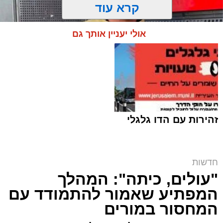
קרא עוד
אולי יעניין אותך גם
זהירות עם הדו גלגלי
קובי ידיד ז"ל | ארכיון (שימוש לפי סעיף 27א)
חדשות
ארי קאהן / 15:39 05.08.26
"עולים, כיתה": המהלך
המפתיע שאמור להתמודד עם
המחסור במורים