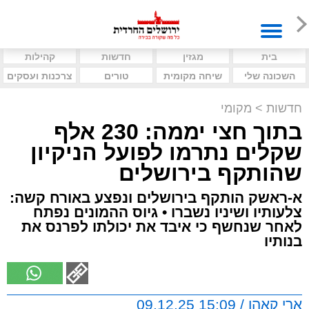
בית
מגזין
חדשות
קהילות
השכונה שלי
שיחה מקומית
טורים
צרכנות ועסקים
חדשות
>
מקומי
בתוך חצי יממה: 230 אלף
שקלים נתרמו לפועל הניקיון
שהותקף בירושלים
א-ראשק הותקף בירושלים ונפצע באורח קשה:
צלעותיו ושיניו נשברו • גיוס ההמונים נפתח
לאחר שנחשף כי איבד את יכולתו לפרנס את
בנותיו
ארי קאהן / 15:09 09.12.25