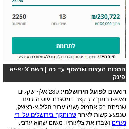
הסכום העצום שנאסף עד כה | רשת X יא-יא
פינק
דואגים לפועל הירושלמי:
230 אלף שקלים
נאספו בתוך זמן קצר במסגרת גיוס המונים
שנפתח רק אתמול (שני) עבור חליל א-ראשק,
שנפצע קשות לאחר
שהותקף בירושלים על ידי
נערים
ושברו את צלעותיו, משום שהוא ערבי.