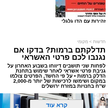
זהירות עם הדו גלגלי
חדשות
>
מקומי
תדלקתם ברמות? בדקו אם
קבוצת זמן אמת
נגנבו לכם פרטי האשראי
מערכת האתר / 18:52 07.08.26
לפחות שני תושבים דיווחו בשבוע האחרון על
גניבת פרטי אשראי לאחר שימוש בתחנת
הדלק ברמות • על פי החשד, הפרטים צולמו
במקום ושימשו לרכישות של יותר מ-2,000
ש"ח בחנויות במזרח ירושלים
תגים:
ירושלים
,
תאונה
,
זמר
,
אחים ננעלו ברכב
קרא עוד
אסון בירושלים: הזמר אבישי לוי ז"ל משכונת רמת