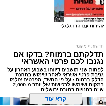
זהירות עם הדו גלגלי
חדשות
>
מקומי
תדלקתם ברמות? בדקו אם
קבוצת זמן אמת
נגנבו לכם פרטי האשראי
מערכת האתר / 18:52 07.08.26
לפחות שני תושבים דיווחו בשבוע האחרון על
גניבת פרטי אשראי לאחר שימוש בתחנת
הדלק ברמות • על פי החשד, הפרטים צולמו
במקום ושימשו לרכישות של יותר מ-2,000
ש"ח בחנויות במזרח ירושלים
תגים:
ירושלים
,
תאונה
,
זמר
,
אחים ננעלו ברכב