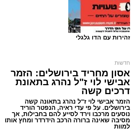
זהירות עם הדו גלגלי
חדשות
אסון מחריד בירושלים: הזמר
המחאה ליד בית הקפה | שימוש לפי סעיף 27א
אבישי לוי ז"ל נהרג בתאונת
מערכת האתר / 00:06 09.08.26
דרכים קשה
הזמר אבישי לוי ז"ל נהרג בתאונה קשה
בירושלים. על פי עדי ראיה, הנפטר הוריד
נוסעים מרכבו וירד לסייע להם בחבילות, אך
מסיבה שאינה ברורה הרכב הידרדר ומחץ אותו
למוות
תגים:
ירושלים
,
הפגנות
,
בית קפה