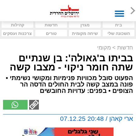
בית
מגזין
חדשות
קהילות
השכונה שלי
שיחה מקומית
טורים
צרכנות ועסקים
חדשות
>
מקומי
בביתו ב'גאולה': בן שנתיים
שתה חומר ניקוי - מצבו קשה
הפעוט סובל מכוויות פנימיות ומקושי נשימתי •
פונה במצב קשה לבית החולים הדסה הר
הצופים • בפנים: עדויות החובשים
ארי קאהן / 20:48 07.12.25