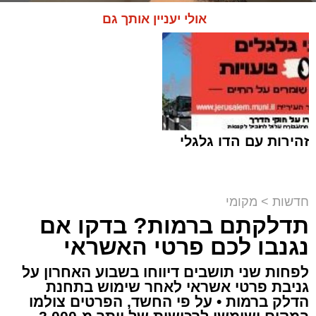
אולי יעניין אותך גם
זהירות עם הדו גלגלי
חדשות
>
מקומי
תדלקתם ברמות? בדקו אם
קבוצת זמן אמת
נגנבו לכם פרטי האשראי
מערכת האתר / 18:52 07.08.26
לפחות שני תושבים דיווחו בשבוע האחרון על
גניבת פרטי אשראי לאחר שימוש בתחנת
הדלק ברמות • על פי החשד, הפרטים צולמו