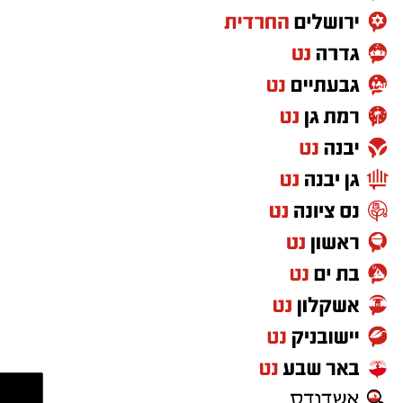
מעוניינים להגיב? לדווח? צרו איתנו קשר במייל
בפעולה, והצליח להביא למעצרם. צפו
האדום
orjerusalem@isnet.co.il
חרם צרכני: תחנות הדלק האלה החלו לחלל שבת
על פי החשד, פרטי האשראי צולמו במקום ולאחר
מכן נעשה בהם שימוש לביצוע רכישות בחנויות
במזרח ירושלים.
הרכישות שבוצעו באמצעות פרטי האשראי שנגנבו,
על פי החשד, הסתכמו ביותר מ-2,000 שקלים.
בעקבות המקרים, הציבור נקרא לגלות ערנות
ולהיזהר בעת השימוש בשירות העצמי בתחנת
הדלק.
להצטרפות לקבוצות ועדכוני "ירושלים החרדית"