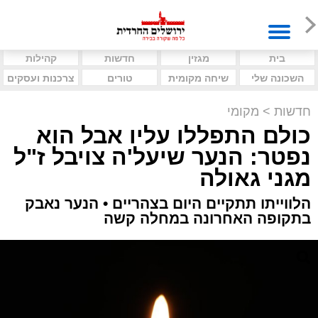
בית
מגזין
חדשות
קהילות
השכונה שלי
שיחה מקומית
טורים
צרכנות ועסקים
חדשות
>
מקומי
כולם התפללו עליו אבל הוא
נפטר: הנער שיעל'ה צויבל ז"ל
מגני גאולה
הלווייתו תתקיים היום בצהריים • הנער נאבק
בתקופה האחרונה במחלה קשה