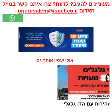
מעוניינים להגיב? לדווח? צרו איתנו קשר במייל
האדום
orjerusalem@isnet.co.il
אולי יעניין אותך גם
זהירות עם הדו גלגלי