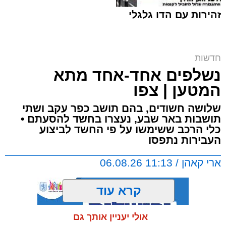
זהירות עם הדו גלגלי
ח"כ סוכות בסיור בבתי ספר במזרח ירושלים |
חדשות
דוברות
נשלפים אחד-אחד מתא
ארי קאהן / 16:42 06.08.26
המטען | צפו
שלושה חשודים, בהם תושב כפר עקב ושתי
תושבות באר שבע, נעצרו בחשד להסעתם •
כלי הרכב ששימשו על פי החשד לביצוע
העבירות נתפסו
תגים:
מזרח ירושלים
,
ירושלים
,
מעצר
,
משטרת
ארי קאהן / 11:13 06.08.26
ישראל
,
איומים
,
חדשות ירושלים
,
ירושלים החרדית
,
צבי סוכות
קרא עוד
טרזן המחבל:
תושב מזרח ירושלים בן 25 נעצר
אולי יעניין אותך גם
היום (חמישי) לאחר שעל פי החשד איים ברצח על