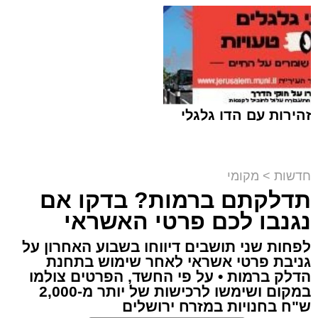
זהירות עם הדו גלגלי
חדשות
>
מקומי
תדלקתם ברמות? בדקו אם
קבוצת זמן אמת
נגנבו לכם פרטי האשראי
מערכת האתר / 18:52 07.08.26
לפחות שני תושבים דיווחו בשבוע האחרון על
גניבת פרטי אשראי לאחר שימוש בתחנת
הדלק ברמות • על פי החשד, הפרטים צולמו
במקום ושימשו לרכישות של יותר מ-2,000
ש"ח בחנויות במזרח ירושלים