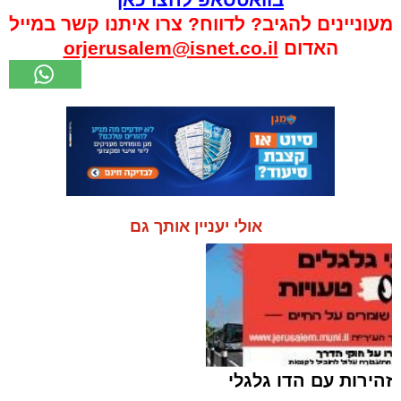
מעוניינים להגיב? לדווח? צרו איתנו קשר במייל
האדום
orjerusalem@isnet.co.il
אולי יעניין אותך גם
זהירות עם הדו גלגלי