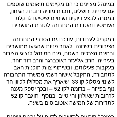
במינהל מציינים כי הם מקיימים תיאומים שוטפים
עם עיריית ירושלים, חברת מוריה וחברת הגיחון,
במטרה לבצע דיוקים ושינויים שיסייעו להקלת
העומסים והסדרת התחבורה לטובת התושבים.
במקביל לעבודות, עודכנו גם הסדרי התחבורה
הציבורית בשכונה. לאחר פניות שהגיעו מתושבים
ובחינת הצרכים בשטח, פנה המינהל לנציגי הציבור
בעירייה, הרב אליעזר ראוכברגר והרב דוד זוהר.
בעקבות פעילותם, ובשיתוף צוות תוכנית האב
לתחבורה, התקבל אישור רשמי ממשרד התחבורה
לשינוי מסלול קו 33, שיאריך את מסלולו לכיוון הר
נוף בפיזור – בדומה לקו 52 – ובכך יספק מענה
לרחובות שאולזון וחי טייב. בנוסף, תוגבר קו 52
לתדירות של חמישה אוטובוסים בשעה.
במינהל קוראים לתושבים לדווח על נהגים שאינם