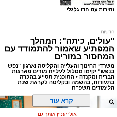
זהירות עם הדו גלגלי
קובי ידיד ז"ל | ארכיון (שימוש לפי סעיף 27א)
חדשות
ארי קאהן / 15:39 05.08.26
"עולים, כיתה": המהלך
המפתיע שאמור להתמודד עם
המחסור במורים
משרדי החינוך והעלייה והקליטה וארגון "נפש
בנפש" יקימו מסלול לעליית מורים מארצות
תגים:
פסגת זאב
,
ירושלים
,
זק"א
,
קפריסין
,
טביעה
הברית ומקנדה • התוכנית תסייע בהכרה
בתעודות, בהשמה ובקליטה לקראת שנת
,
משרד החוץ
,
חדשות ירושלים
,
ירושלים החרדית
,
הלימודים תשפ"ח
לימסול
,
קובי ידיד
קרא עוד
אבל כבד ירד על שכונת פסגת זאב לאחר שהותר
לפרסום כי קובי ידיד, בן 34, תושב השכונה ואב
אולי יעניין אותך גם
לארבעה, הוא הישראלי ש
טבע למוות
במהלך