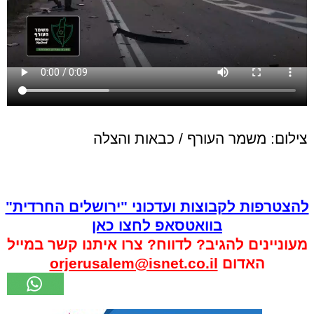
צילום: משמר העורף / כבאות והצלה
להצטרפות לקבוצות ועדכוני "ירושלים החרדית"
בוואטסאפ לחצו כאן
מעוניינים להגיב? לדווח? צרו איתנו קשר במייל
האדום
orjerusalem@isnet.co.il