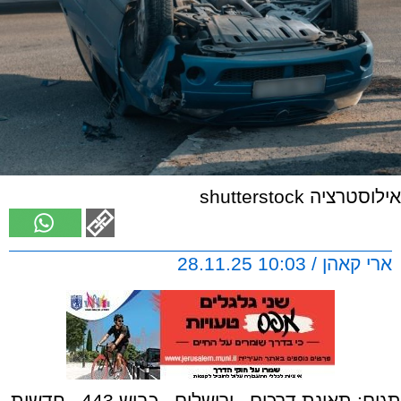
אילוסטרציה shutterstock
ארי קאהן / 10:03 28.11.25
תגים:
תאונת דרכים
,
ירושלים
,
כביש 443
,
חדשות