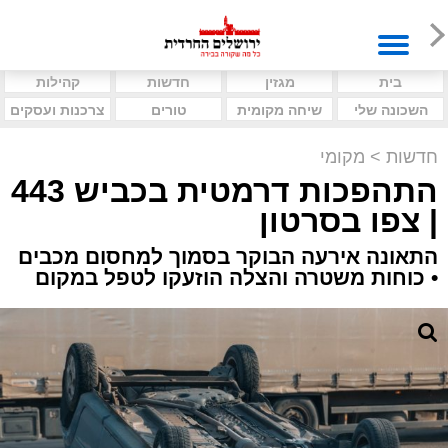
בית
מגזין
חדשות
קהילות
השכונה שלי
שיחה מקומית
טורים
צרכנות ועסקים
חדשות
>
מקומי
התהפכות דרמטית בכביש 443
| צפו בסרטון
התאונה אירעה הבוקר בסמוך למחסום מכבים
• כוחות משטרה והצלה הוזעקו לטפל במקום