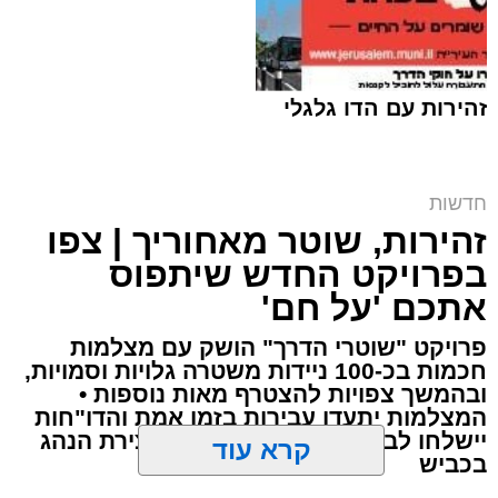
זהירות עם הדו גלגלי
חדשות
זהירות, שוטר מאחוריך | צפו
טל ינון דרדיק וילדיו | לפי סעיף 27א
בפרויקט החדש שיתפוס
ארי קאהן / 15:12 10.08.26
אתכם 'על חם'
פרויקט "שוטרי הדרך" הושק עם מצלמות
חכמות בכ-100 ניידות משטרה גלויות וסמויות,
ובהמשך צפויות להצטרף מאות נוספות •
המצלמות יתעדו עבירות בזמן אמת והדו"חות
יישלחו לבעלי הרכב ללא צורך בעצירת הנהג
תגים:
ירושלים
,
ישראל כ"ץ
,
יהודה ושומרון
,
בית
קרא עוד
בכביש
המשפט המחוזי בירושלים
,
חוננו
,
חדשות ירושלים
,