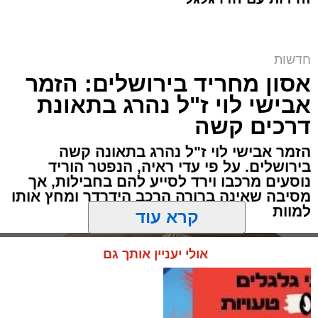
חדשות
אסון מחריד בירושלים: הזמר
המחאה ליד בית הקפה | שימוש לפי סעיף 27א
אבישי לוי ז"ל נהרג בתאונת
מערכת האתר / 00:06 09.08.26
דרכים קשה
הזמר אבישי לוי ז"ל נהרג בתאונה קשה
בירושלים. על פי עדי ראיה, הנפטר הוריד
נוסעים מרכבו וירד לסייע להם בחבילות, אך
מסיבה שאינה ברורה הרכב הידרדר ומחץ אותו
למוות
תגים:
ירושלים
,
הפגנות
,
בית קפה
קרא עוד
מוקדי החיכוך סביב פתיחת עסקים בשבת
אולי יעניין אותך גם
בירושלים רשמו הבוקר פרק נוסף, כאשר עימותים
קשים התפתחו סביב בית הקפה "בסמטה" הסמוך
לרחוב אגריפס. מדובר בשבת השישית ברציפות