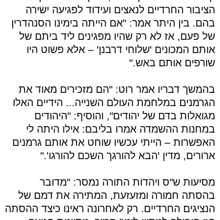
הציבור החרדיים לנאצים ועידוד לפגיעה ישירה
בהם. בין היתר אמר: "אם הייתה בימינו הסנהדרין
של פעם, אז לא רק שהיו מפגינים ליד ביתם של
אותם המכונים 'שלוחי דרבנן' – אלא פשוט היו
שורפים אותם באש."
בהמשך דבריו אמר רוט: "הם מזכירים מאוד את
הגרמנים במלחמת העולם השנייה... הידיים האלו
מגואלות בדם של יהודים", והוסיף: "היהודים
במחנות ההשמדה אמרו בליבם: אילו היתה לי
האפשרות – הייתי עכשיו שוחט את אותם גרמנים
ארורים, מדין 'הבא להורגך השכם להורגו'."
מסיעות ש"ס ויהדות התורה נמסר: "מדובר
בהסתה חמורה ומזעזעת, המתירה את דמם של
הנציגים החרדיים. רק לאחרונה ראינו כיצד ההסתה