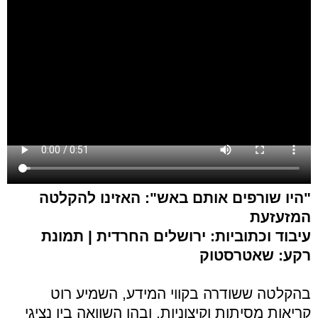
"היו שורפים אותם באש": האזינו להקלטה
המזעזעת
עיבוד וכתוביות: ירושלים החרדית | תמונת
רקע: שאטרסטוק
בהקלטה ששודרה בקווי המידע, השמיע רוט
קריאות מסיתות וקיצוניות, ובהן השוואה בין נציגי