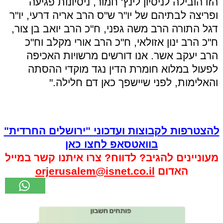
הזו הובילה לניסיון לינץ' חמור, ניסיונות פגיעה
ופריצה לבתיהם של יו"ר ש"ס הרב אריה דרעי, יו"ר
דגל התורה הרב משה גפני, ח"כ הרב יואב בן צור,
ח"כ הרב ינון אזולאי, ח"כ הרב אורי מקלב וח"כ
הרב יעקב אשר. אנו דורשים מרשויות האכיפה
לפעול במלוא חומרת הדין נגד מוקדי ההסתה
והאלימות, לפני שיישפך כאן דם חלילה."
להצטרפות לקבוצות ועדכוני "ירושלים החרדית"
בוואטסאפ לחצו כאן
מעוניינים להגיב? לדווח? צרו איתנו קשר במייל
האדום
orjerusalem@isnet.co.il