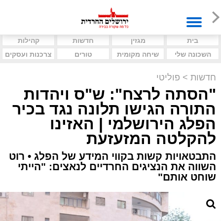
בית
מגזין
חדשות
קהילות
השכונה שלי
שיחה מקומית
טורים
צרכנות ועסקים
חדשות
>
פוליטי
"הסתה לרצח": ש"ס ויהדות
התורה הגישו תלונה נגד בכיר
הפלג הירושלמי | האזינו
להקלטה המזעזעת
התבטאויות קשות בקווי המידע של הפלג • רוט
השווה את הנציגים החרדיים לנאצים: "הייתי
שוחט אותם"