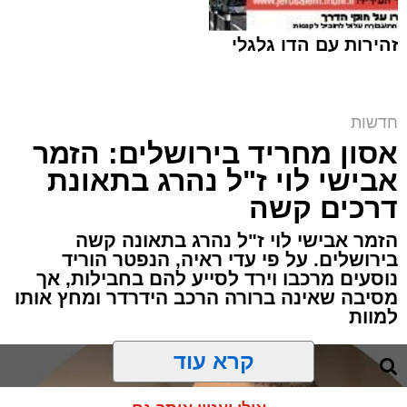
זהירות עם הדו גלגלי
חדשות
אסון מחריד בירושלים: הזמר
המחאה ליד בית הקפה | שימוש לפי סעיף 27א
אבישי לוי ז"ל נהרג בתאונת
מערכת האתר / 00:06 09.08.26
דרכים קשה
הזמר אבישי לוי ז"ל נהרג בתאונה קשה
בירושלים. על פי עדי ראיה, הנפטר הוריד
נוסעים מרכבו וירד לסייע להם בחבילות, אך
מסיבה שאינה ברורה הרכב הידרדר ומחץ אותו
למוות
תגים:
ירושלים
,
הפגנות
,
בית קפה
קרא עוד
מוקדי החיכוך סביב פתיחת עסקים בשבת
בירושלים רשמו הבוקר פרק נוסף, כאשר עימותים