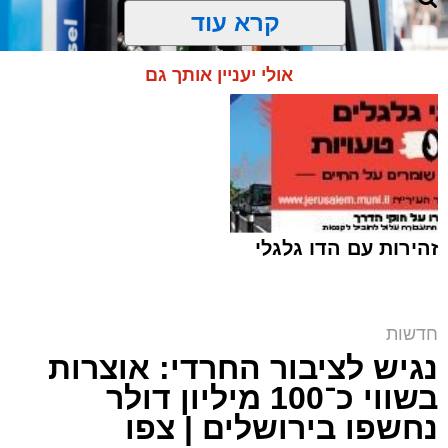
קרא עוד
אולי יעניין אותך גם
זהירות עם הדו גלגלי
חרם על תחנת הדלק | אילוסטרציה shutterstock
חדשות
נגיש לציבור החרדי: אוצרות
ארי קאהן / 10:09 07.08.26
בשווי כ־100 מיליון דולר
נחשפו בירושלים | צפו