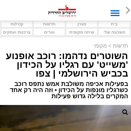
בית
מגזין
חדשות
קהילות
השכונה שלי
שיחה מקומית
טורים
צרכנות ועסקים
חדשות
>
מקומי
השוטרים נדהמו: רוכב אופנוע
'משייט' עם רגליו על הכידון
בכביש הירושלמי | צפו
בפעילות אכיפה משולבת אמש נתפס רוכב
כשרגליו מונפות על הכידון • וזה היה רק אחד
המקרים בלילה גדוש פעילות