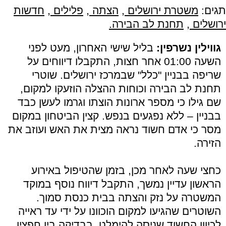
תגים:
משטרת ירושלים
,
הצתה
,
פלילים
,
חדשות
ירושלים
,
תחנת לב הבירה.
גווילין נשרפין:
בליל שישי האחרון, מעט לפני
השעה 01:00 אחר חצות, התקבלו דיווחים על
שריפה בבניין "כלל" שבמרכז ירושלים. שוטרי
תחנת לב הבירה וכוחות ההצלה הוזעקו למקום,
שם גילו כי מספר ארונות הוצתו וגרמו לעשן כבד
בבניין – ללא נפגעים בנפש. קצין הביטחון במקום
מסר כי אדם חשוד נראה מצית את האש ועוזב את
הזירה.
כחצי שעה לאחר מכן, בזמן שהטיפול באירוע
הראשון עדיין נמשך, התקבל דיווח נוסף במוקד
המשטרה על נזק והצתה בבית כנסת סמוך.
השוטרים שהגיעו למקום הוכוונו על ידי עד ראייה
לכיוון החשוד שניסה להימלט. בבדיקה בין חפציו