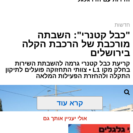
חדשות
הקרב על בית הקפה | שימוש לפי סעיף 27א
"כבל קטנרי": השבתה
ארי קאהן / 10:47 06.08.26
מורכבת של הרכבת הקלה
בירושלים
קריעת כבל קטנרי גרמה להשבתת השירות
בחלק מקו L1 • צוותי התחזוקה פועלים לתיקון
התקלה ולהחזרת הפעילות המלאה
תגים:
מחוז ירושלים
,
ירושלים
,
משטרת ישראל
,
מחאה
,
קטין
,
שבת
,
חדשות ירושלים
,
ירושלים
החרדית
,
חרדים קיצוניים
,
בית הקפה בסמטה
קרא עוד
קטין בן 15 נעצר אמש (שלישי)
על ידי
שוטרי מחוז
אולי יעניין אותך גם
ירושלים בחשד שהשליך שקית צואה בכניסה ל
בית
הקפה
"בסמטה" בירושלים.