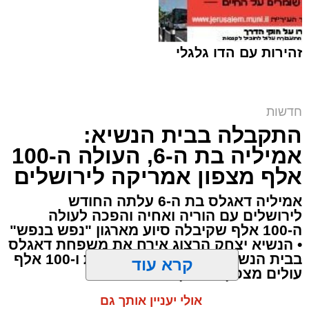
זהירות עם הדו גלגלי
חדשות
התקבלה בבית הנשיא:
זכאים? | אילוסטרציה shutterstock
אמיליה בת ה-6, העולה ה-100
ארי קאהן / 12:07 10.08.26
אלף מצפון אמריקה לירושלים
אמיליה דאגלס בת ה-6 עלתה החודש
לירושלים עם הוריה ואחיה והפכה לעולה
ה-100 אלף שקיבלה סיוע מארגון "נפש בנפש"
• הנשיא יצחק הרצוג אירח את משפחת דאגלס
תגים:
ירושלים
,
ביטוח לאומי
,
ילדים
,
צביקה כהן
,
בבית הנשיא לציון 24 שנות פעילות ו-100 אלף
קרא עוד
עולים מצפון אמריקה
משפחות
,
חדשות ירושלים
,
ירושלים החרדית
,
מענק לימודים
,
שנת הלימודים התשפ"ז
אולי יעניין אותך גם