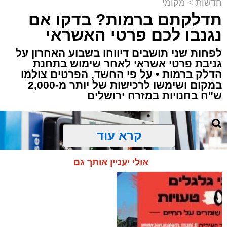
חדשות
>
מקומי
תדלקתם ברמות? בדקו אם
קבוצת זמן אמת
נגנבו לכם פרטי האשראי
מערכת האתר / 18:52 07.08.26
לפחות שני תושבים דיווחו בשבוע האחרון על
גניבת פרטי אשראי לאחר שימוש בתחנת
הדלק ברמות • על פי החשד, הפרטים צולמו
במקום ושימשו לרכישות של יותר מ-2,000
ש"ח בחנויות במזרח ירושלים
תגים:
ירושלים
,
תאונה
,
זמר
,
אחים ננעלו ברכב
קרא עוד
אסון בירושלים: הזמר אבישי לוי ז"ל משכונת רמת
שלמה נהרג בתאונה קשה ברח' אדוניהו הכהן
אולי יעניין אותך גם
בירושלים.
על פי עדי ראיה, הנפטר הוריד נוסעים מרכבו וירד
לסייע להם בחבילות, אך מסיבה שאינה ברורה
הרכב הידרדר ומחץ אותו למוות.