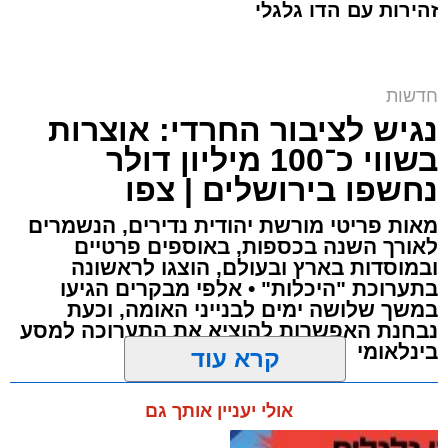
זהירות עם הדו גלגלי
חרם על תחנת הדלק | אילוסטרציה shutterstock
חדשות
נגיש לציבור החרדי: אוצרות
ארי קאהן / 10:09 07.08.26
בשווי כ־100 מיליון דולר
נחשפו בירושלים | צפו
מאות פריטי מורשת יהודית נדירים, הנשמרים
לאורך השנה בכספות, באוספים פרטיים
ובמוסדות בארץ ובעולם, הוצגו לראשונה
תגים:
מזרח ירושלים
,
ירושלים
,
רמות
,
תחנת דלק
,
בתערוכת "היכלות" • אלפי מבקרים הגיעו
חדשות ירושלים
,
ירושלים החרדית
,
גניבת פרטי
במשך שלושה ימים לבנייני האומה, וכעת
נבחנת האפשרות להוציא את התערוכה למסע
אשראי
,
שירות עצמי
בינלאומי
קרא עוד
חשד לגניבת פרטי אשראי ב
תחנת דלק
בשכונת
ארי קאהן / 09:54 07.08.26
רמות בירושלים: במהלך השבוע האחרון דיווחו
אולי יעניין אותך גם
תושבים על לפחות שני מקרים שבהם נגנבו, על פי