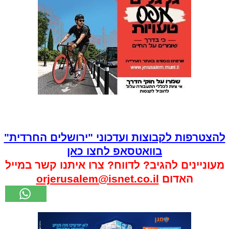
להצטרפות לקבוצות ועדכוני "ירושלים החרדית"
בוואטסאפ לחצו כאן
מעוניינים להגיב? לדווח? צרו איתנו קשר במייל
האדום
orjerusalem@isnet.co.il