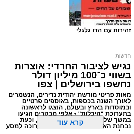
זהירות עם הדו גלגלי
חרם על תחנת הדלק | אילוסטרציה shutterstock
חדשות
נגיש לציבור החרדי: אוצרות
ארי קאהן / 10:09 07.08.26
בשווי כ־100 מיליון דולר
נחשפו בירושלים | צפו
מאות פריטי מורשת יהודית נדירים, הנשמרים
לאורך השנה בכספות, באוספים פרטיים
ובמוסדות בארץ ובעולם, הוצגו לראשונה
תגים:
מזרח ירושלים
,
ירושלים
,
רמות
,
תחנת דלק
,
בתערוכת "היכלות" • אלפי מבקרים הגיעו
חדשות ירושלים
,
ירושלים החרדית
,
גניבת פרטי
במשך שלושה ימים לבנייני האומה, וכעת
נבחנת האפשרות להוציא את התערוכה למסע
אשראי
,
שירות עצמי
בינלאומי