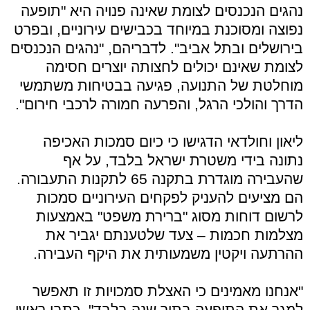
נהגים הנכנסים לצומת שאינה פנויה היא "תופעה
נפוצה ומסוכנת במיוחד בכבישים עירוניים, ובפרט
בירושלים ובתל אביב". לדבריהם, "נהגים הנכנסים
לצומת שאינם יכולים לחצותה יוצרים חסימה
מוחלטת של התנועה, פגיעה בבטיחות משתמשי
הדרך והולכי הרגל, והפרעה חמורה לרכבי חירום".
ליאון וחולדאי הדגישו כי כיום סמכות האכיפה
נתונה בידי משטרת ישראל בלבד, על אף
שהעבירה מוגדרת בתקנה 65 לתקנות התעבורה.
הם מציעים להעניק לפקחים העירוניים סמכות
לרשום דוחות מסוג "ברירת משפט" באמצעות
מצלמות חכמות – צעד שלטענתם יגביר את
ההרתעה ויקטין משמעותית את היקף העבירה.
"אנחנו מאמינים כי האצלת סמכויות זו תאפשר
למגר את התופעה בתוך שנה בלבד", כתבו ראשי