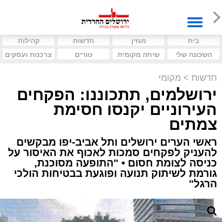
בית
מגזין
חדשות
קהילות
השכונה שלי
שיחה מקומית
טורים
צרכנות ועסקים
חדשות
>
מקומי
ירושלמים, תתכוננו: הפקחים
העירוניים יקנסו חסימת
צמתים
ראשי הערים ירושלים ותל אביב-יפו מבקשים
להעניק לפקחים סמכות לאכוף את האיסור על
כניסה לצומת חסום • "התופעה מסוכנת,
גורמת לשיתוק תנועה ופוגעת בבטיחות הולכי
הרגל"