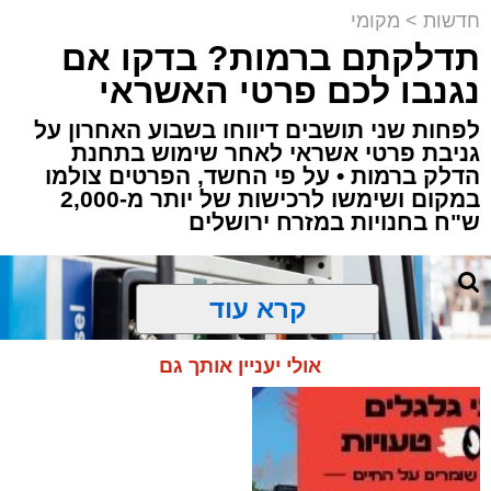
חדשות
>
מקומי
תדלקתם ברמות? בדקו אם
קבוצת זמן אמת
נגנבו לכם פרטי האשראי
מערכת האתר / 18:52 07.08.26
לפחות שני תושבים דיווחו בשבוע האחרון על
גניבת פרטי אשראי לאחר שימוש בתחנת
הדלק ברמות • על פי החשד, הפרטים צולמו
במקום ושימשו לרכישות של יותר מ-2,000
ש"ח בחנויות במזרח ירושלים
תגים:
ירושלים
,
תאונה
,
זמר
,
אחים ננעלו ברכב
קרא עוד
אסון בירושלים: הזמר אבישי לוי ז"ל משכונת רמת
שלמה נהרג בתאונה קשה ברח' אדוניהו הכהן
אולי יעניין אותך גם
בירושלים.
על פי עדי ראיה, הנפטר הוריד נוסעים מרכבו וירד
לסייע להם בחבילות, אך מסיבה שאינה ברורה
הרכב הידרדר ומחץ אותו למוות.