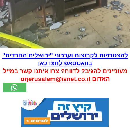
להצטרפות לקבוצות ועדכוני "ירושלים החרדית"
בוואטסאפ לחצו כאן
מעוניינים להגיב? לדווח? צרו איתנו קשר במייל
האדום
orjerusalem@isnet.co.il