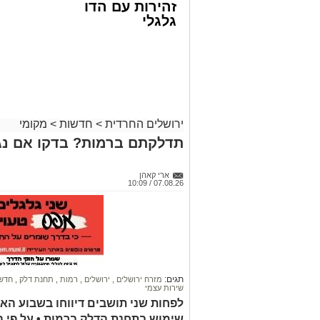
זהירות עם הדו
גלגלי
ירושלים החרדית
>
חדשות
>
מקומי
קבוצת זמן אמת
תדלקתם ברמות? בדקו אם נג
אסון בירושלים: הזמר אבישי לוי ז"ל משכ
אדוניהו הכהן בירושלים.
ארי קאהן
07.08.26 / 10:09
על פי עדי ראיה, הנפטר הוריד נוסעים מרכ
שאינה ברורה הרכב הידרדר ומחץ אותו למו
כוחות הצלה שהגיעו למקום מצאו אותו במצ
החייאה. במקביל הוא פונה לבית החולים 
ההצלה ולדאבון לב המשפחה הוא נפטר.
תגים:
מזרח ירושלים
,
ירושלים
,
רמות
,
תחנת דלק
,
חדשו
שירות עצמי
הלווייתו תתקיים במוצאי שבת.
לפחות שני תושבים דיווחו בשבוע הא
שימוש בתחנת הדלק ברמות • על פי 