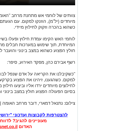
צוותים של לוחמי אש מתחנת מרחב "האומה"
מיוחדים (יל"מ), הוזנקו למקום. עם הגעת
כשהוא בהכרה וזקוק לחילוץ מיידי.
לוחמי האש הקימו עמדת חילוץ ופעלו בשית
המיוחדת, תוך שימוש במערכות חבלים מת
חולץ הפצוע כשהוא במצב בינוני והועבר ל
רשף אבירם כהן, מפקד האירוע, סיפר:
"כשקיבלנו את הקריאה על אדם שנפל לבו
למקום. כשהגענו, זיהינו את הפצוע בקרקע
לחילוצים מיוחדים ירדו אליו וביצעו חילוץ
בסיום הפעולה הפצוע חולץ במצב בינוני ו
צילום: נתנאל דמארי, דובר מרחב האומה | 
להצטרפות לקבוצות ועדכוני "ירוש
מעוניינים להגיב? לדווח
האדום
net.co.il