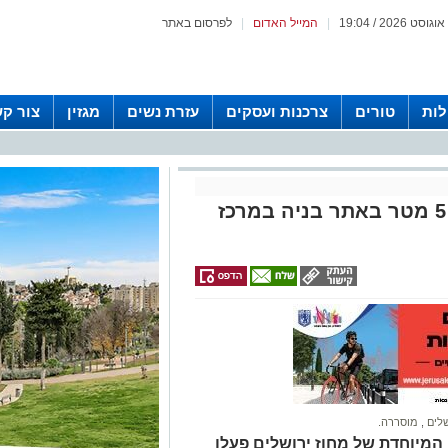
|
המייל האדום
|
לפרסום באתר
לות
טורים
צרכנות ועסקים
עזרת נשים
מגזין
צור ק
"איך שרד": פועל נפל לעומק 5 מטר באתר בניה במרכז
שלים
,
מוסררה.
 המיוחדת של מחוז ירושלים פעלו