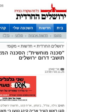
06 אוגוסט 2026 / 18:48
בית
חדשות
השכונה שלי
קהי
מקומי
חדשות ארציות
פוליטי
נדל"ן
חצרות
|
|
|
ירושלים החרדית
>
חדשות
>
מקומי
"סכנה מוחשית": הסכנה המא
תושבי דרום ירושלים
ארי קאהן
03.11.25 / 13:59
תגים:
גילה
,
צה"ל
,
ביטחון
,
אריה קינג
,
חדשות ירושלים
סגן ראש העיר אריה קינג טוען כי מאו