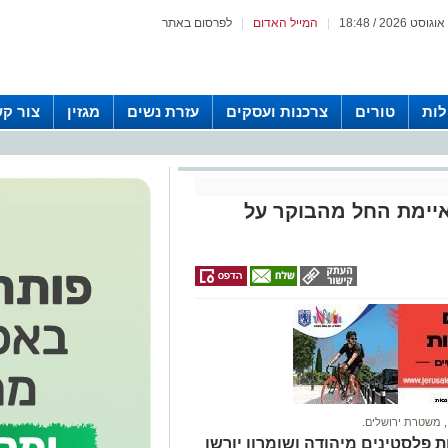
|
המייל האדום
|
לפרסום באתר
לות
טורים
צרכנות ועסקים
עזרת נשים
מגזין
צור ק
יימת החל מהבוקר על
,
משטרת ירושלים.
ת פלסטינים מיהודה ושומרון יורשו