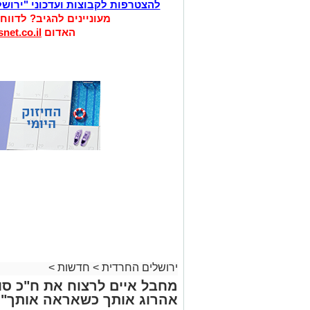
להצטרפות לקבוצות ועדכוני "ירוש
מעוניינים להגיב? לדווח
האדום
net.co.il
ירושלים החרדית
>
חדשות
>
מחבל איים לרצוח את ח"כ סוכ
אהרוג אותך כשאראה אותך"