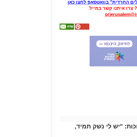
לים החרדית" בוואטסאפ לחצו כאן
? צרו איתנו קשר במייל
orjerusalem@is
אולי
יעניין
אותך
גם
זהירות עם הדו
גלגלי
ות: "יש לי נשק תמיד,