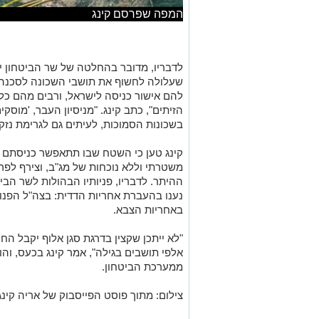
המפה שפרסם קינג
לדבריו, מדובר בהחלטה של שר הביטחון יש
שעלולה לחשוף את תושבי השכונה לסכנה 
להם אישור כניסה לישראל, ורבים מהם כל
הזיתים", כתב קינג. "מניסיון העבר, 'מוס
בשכונות הסמוכות, לעיתים גם לגרימת נזק 
קינג טען כי השטח שבו תתאפשר כניסתם ש
משטרתי וללא נוכחות של מג"ב, וצירף לפ
ההיתר. לדבריו, פניותיו הבהולות לשר הבי
נענו בהעברת אחריות הדדית: בצה"ל הפנו
באחריות הצבא.
"לא ייתכן שקצין בדרגת סגן אלוף יקבל ה
אלפי תושבים בגילה", אמר קינג בכעס, והו
ממערכת הביטחון.
צילום: מתוך פוסט הפייסבוק של אריה קינג